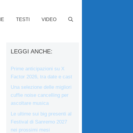
HE
TESTI
VIDEO
LEGGI ANCHE:
Prime anticipazioni su X
Factor 2026, tra date e cast
Una selezione delle migliori
cuffie noise cancelling per
ascoltare musica
Le ultime sui big presenti al
Festival di Sanremo 2027
nei prossimi mesi