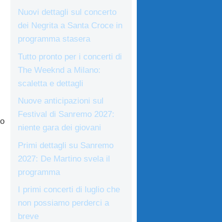
Nuovi dettagli sul concerto
dei Negrita a Santa Croce in
programma stasera
Tutto pronto per i concerti di
The Weeknd a Milano:
scaletta e dettagli
Nuove anticipazioni sul
Festival di Sanremo 2027:
to
niente gara dei giovani
Primi dettagli su Sanremo
2027: De Martino svela il
programma
I primi concerti di luglio che
non possiamo perderci a
breve