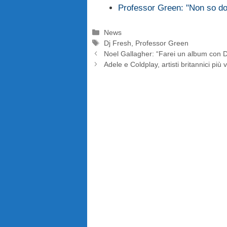
Professor Green: "Non so do
Categorie
News
Tag
Dj Fresh
,
Professor Green
Noel Gallagher: “Farei un album con 
Adele e Coldplay, artisti britannici più