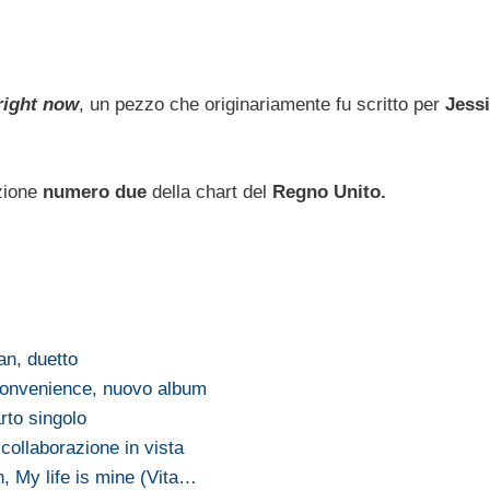
right now
, un pezzo che originariamente fu scritto per
Jess
zione
numero due
della chart del
Regno Unito.
n, duetto
convenience, nuovo album
rto singolo
collaborazione in vista
, My life is mine (Vita…