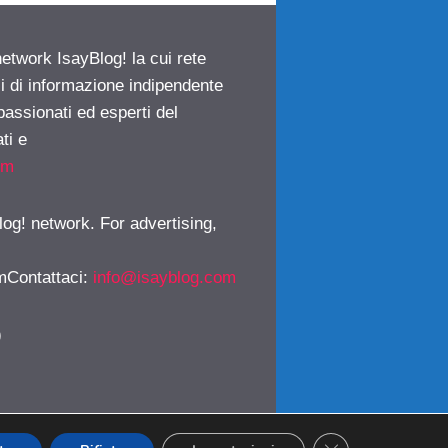
network IsayBlog! la cui rete
ci di informazione indipendente
passionati ed esperti del
ti e
om
log! network. For advertising,
mContattaci
:
info@isayblog.com
)
CLOSE GDPR CO