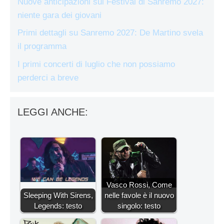
Nuove anticipazioni sul Festival di Sanremo 2027:
niente gara dei giovani
Primi dettagli su Sanremo 2027: De Martino svela
il programma
I primi concerti di luglio che non possiamo
perderci a breve
LEGGI ANCHE:
Vasco Rossi, Come
Sleeping With Sirens,
nelle favole è il nuovo
Legends: testo
singolo: testo