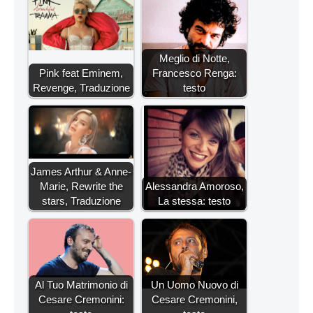
Meglio di Notte,
Pink feat Eminem,
Francesco Renga:
Revenge, Traduzione
testo
James Arthur & Anne-
Marie, Rewrite the
Alessandra Amoroso,
stars, Traduzione
La stessa: testo
Al Tuo Matrimonio di
Un Uomo Nuovo di
Cesare Cremonini:
Cesare Cremonini,