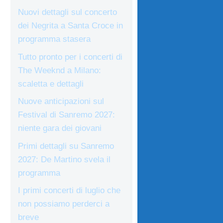
Nuovi dettagli sul concerto
dei Negrita a Santa Croce in
programma stasera
Tutto pronto per i concerti di
The Weeknd a Milano:
scaletta e dettagli
Nuove anticipazioni sul
Festival di Sanremo 2027:
niente gara dei giovani
Primi dettagli su Sanremo
2027: De Martino svela il
programma
I primi concerti di luglio che
non possiamo perderci a
breve