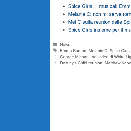
Spice Girls, il musical: Em
Melanie C: non mi serve tor
Mel C sulla reunion delle Spi
Spice Girls insieme per il m
Categorie
News
Tag
Emma Bunton
,
Melanie C
,
Spice Girls
George Michael: nel video di White Lig
Destiny’s Child reunion, Matthew Knowl