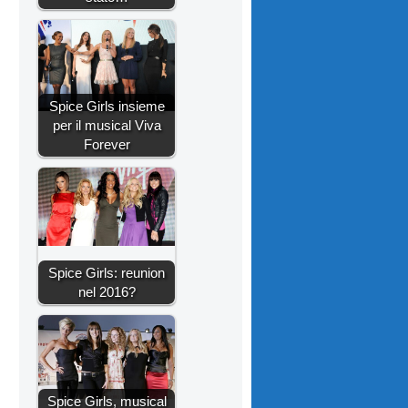
Spice Girls insieme
per il musical Viva
Forever
Spice Girls: reunion
nel 2016?
Spice Girls, musical