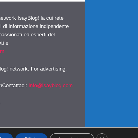
network IsayBlog! la cui rete
ci di informazione indipendente
passionati ed esperti del
ti e
om
log! network. For advertising,
mContattaci
:
info@isayblog.com
)
CLOSE GDPR CO