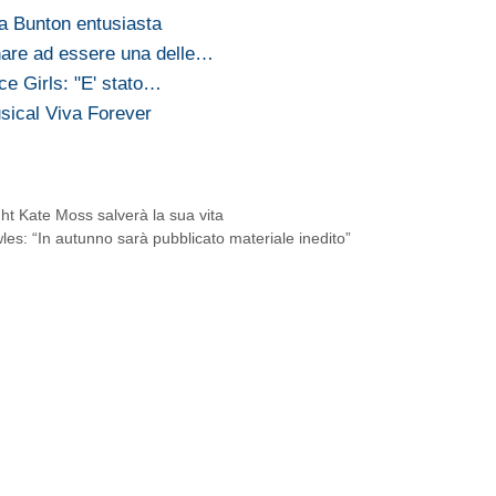
ma Bunton entusiasta
nare ad essere una delle…
ce Girls: "E' stato…
usical Viva Forever
ht Kate Moss salverà la sua vita
es: “In autunno sarà pubblicato materiale inedito”