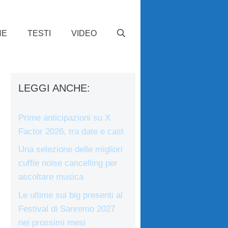
HE
TESTI
VIDEO
LEGGI ANCHE:
Prime anticipazioni su X
Factor 2026, tra date e cast
Una selezione delle migliori
cuffie noise cancelling per
ascoltare musica
Le ultime sui big presenti al
Festival di Sanremo 2027
nei prossimi mesi