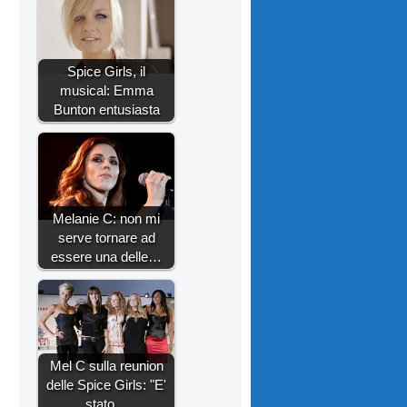
Spice Girls, il
musical: Emma
Bunton entusiasta
Melanie C: non mi
serve tornare ad
essere una delle…
Mel C sulla reunion
delle Spice Girls: "E'
stato…