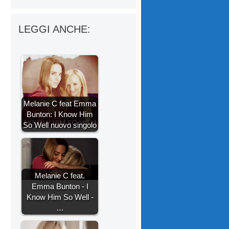
LEGGI ANCHE:
Melanie C feat Emma
Bunton: I Know Him
So Well nuovo singolo
Melanie C feat.
Emma Bunton - I
Know Him So Well -
…