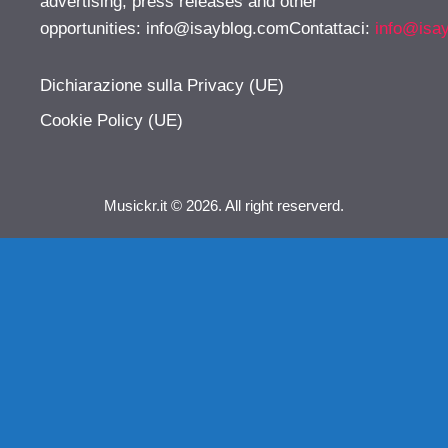
advertising, press releases and other
opportunities:
info@isayblog.comContattaci
:
info@isa
Dichiarazione sulla Privacy (UE)
Cookie Policy (UE)
Musickr.it © 2026. All right reserverd.