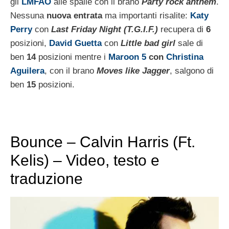
gli
LMFAO
alle spalle con il brano
Party rock anthem
.
Nessuna
nuova entrata
ma importanti risalite:
Katy
Perry
con
Last Friday Night (T.G.I.F.)
recupera di
6
posizioni,
David Guetta
con
Little bad girl
sale di
ben
14
posizioni mentre i
Maroon 5
con
Christina
Aguilera
, con il brano
Moves like Jagger
, salgono di
ben
15
posizioni.
Bounce – Calvin Harris (Ft.
Kelis) – Video, testo e
traduzione