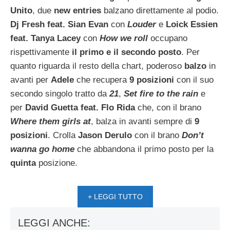
Unito
, due
new entries
balzano direttamente al podio.
Dj Fresh feat. Sian Evan
con
Louder
e
Loick Essien
feat. Tanya Lacey
con
How we roll
occupano
rispettivamente
il primo e il secondo posto
. Per
quanto riguarda il resto della chart, poderoso
balzo
in
avanti per
Adele
che recupera
9 posizioni
con il suo
secondo singolo tratto da
21
,
Set fire to the rain
e
per
David Guetta feat. Flo Rida
che, con il brano
Where them girls at
, balza in avanti sempre di
9
posizioni
. Crolla
Jason Derulo
con il brano
Don’t
wanna go home
che abbandona il primo posto per la
quinta
posizione.
+ LEGGI TUTTO
LEGGI ANCHE: