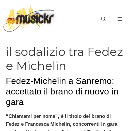
Vai
al
ME
contenuto
il sodalizio tra Fedez
e Michelin
Fedez-Michelin a Sanremo:
accettato il brano di nuovo in
gara
“Chiamami per nome”, è il titolo del brano di
Fedez e Francesca Michelin, concorrenti in gara