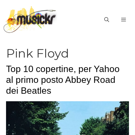
Vai
al
ME
contenuto
Pink Floyd
Top 10 copertine, per Yahoo
al primo posto Abbey Road
dei Beatles