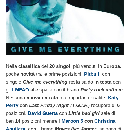
Nella
classifica
dei
20 singoli
più venduti in
Europa
,
poche
novità
tra le prime posizioni.
Pitbull
, con il
singolo
Give me everything
resta saldo
in
testa
con
gli
LMFAO
alle spalle con il brano
Party rock anthem
.
Nessuna
nuova entrata
ma importanti risalite:
Katy
Perry
con
Last Friday Night (T.G.I.F.)
recupera di
6
posizioni,
David Guetta
con
Little bad girl
sale di
ben
14
posizioni mentre i
Maroon 5
con
Christina
Aguilera
, con il brano
Moves like Jagger
, salgono di