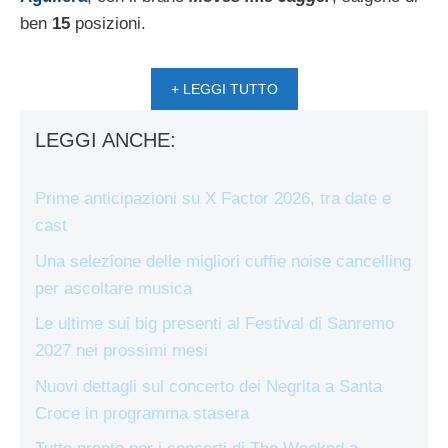
ben
15
posizioni.
+ LEGGI TUTTO
LEGGI ANCHE:
Prime anticipazioni su X Factor 2026, tra date e
cast
Una selezione delle migliori cuffie noise cancelling
per ascoltare musica
Le ultime sui big presenti al Festival di Sanremo
2027 nei prossimi mesi
Nuovi dettagli sul concerto dei Negrita a Santa
Croce in programma stasera