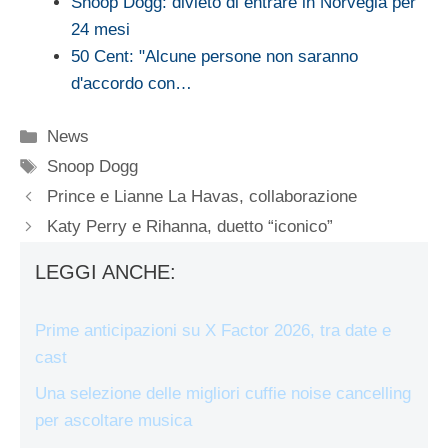
Snoop Dogg: divieto di entrare in Norvegia per
24 mesi
50 Cent: "Alcune persone non saranno
d'accordo con…
Categorie
News
Tag
Snoop Dogg
Prince e Lianne La Havas, collaborazione
Katy Perry e Rihanna, duetto “iconico”
LEGGI ANCHE:
Prime anticipazioni su X Factor 2026, tra date e
cast
Una selezione delle migliori cuffie noise cancelling
per ascoltare musica