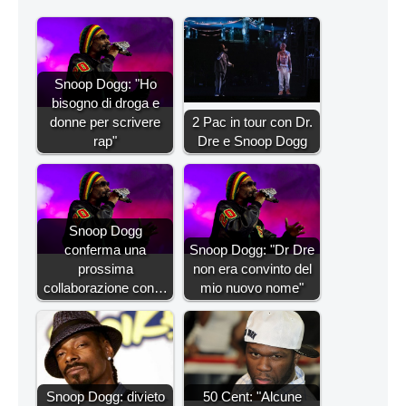
Snoop Dogg: "Ho
bisogno di droga e
donne per scrivere
2 Pac in tour con Dr.
rap"
Dre e Snoop Dogg
Snoop Dogg
conferma una
Snoop Dogg: "Dr Dre
prossima
non era convinto del
collaborazione con…
mio nuovo nome"
Snoop Dogg: divieto
50 Cent: "Alcune