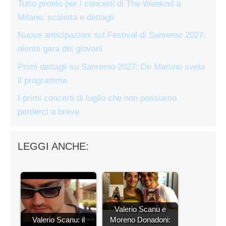
Tutto pronto per i concerti di The Weeknd a
Milano: scaletta e dettagli
Nuove anticipazioni sul Festival di Sanremo 2027:
niente gara dei giovani
Primi dettagli su Sanremo 2027: De Martino svela
il programma
I primi concerti di luglio che non possiamo
perderci a breve
LEGGI ANCHE:
Valerio Scanu e
Valerio Scanu: il
Moreno Donadoni: