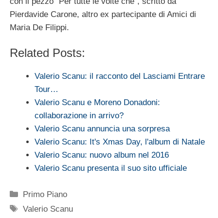
con il pezzo “Per tutte le volte che”, scritto da
Pierdavide Carone, altro ex partecipante di Amici di
Maria De Filippi.
Related Posts:
Valerio Scanu: il racconto del Lasciami Entrare
Tour…
Valerio Scanu e Moreno Donadoni:
collaborazione in arrivo?
Valerio Scanu annuncia una sorpresa
Valerio Scanu: It's Xmas Day, l'album di Natale
Valerio Scanu: nuovo album nel 2016
Valerio Scanu presenta il suo sito ufficiale
Categorie
Primo Piano
Tag
Valerio Scanu