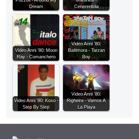
Dream
Cenerentola
Video Anni '80:
Video Anni '80: Moon
Baltimora - Tarzan
Ray - Comanchero
Boy
Video Anni '80:
Video Anni '80: Koxo -
Righeira - Vamos A
Step By Step
La Playa