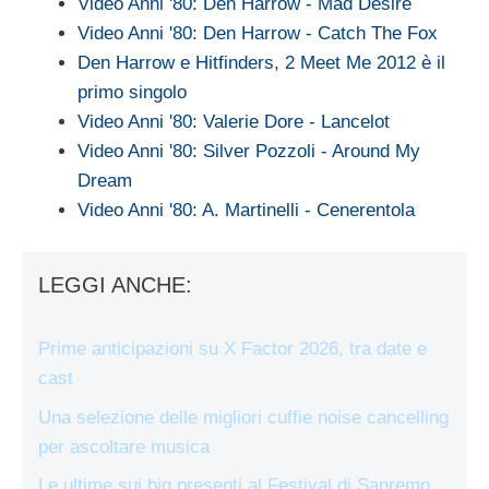
Video Anni '80: Den Harrow - Mad Desire
Video Anni '80: Den Harrow - Catch The Fox
Den Harrow e Hitfinders, 2 Meet Me 2012 è il
primo singolo
Video Anni '80: Valerie Dore - Lancelot
Video Anni '80: Silver Pozzoli - Around My
Dream
Video Anni '80: A. Martinelli - Cenerentola
LEGGI ANCHE:
Prime anticipazioni su X Factor 2026, tra date e
cast
Una selezione delle migliori cuffie noise cancelling
per ascoltare musica
Le ultime sui big presenti al Festival di Sanremo