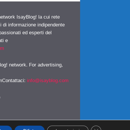
network IsayBlog! la cui rete
ci di informazione indipendente
passionati ed esperti del
ti e
om
log! network. For advertising,
mContattaci
:
info@isayblog.com
)
CLOSE GDPR CO