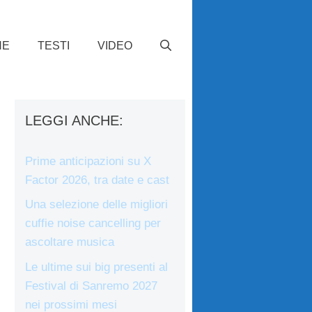
HE
TESTI
VIDEO
LEGGI ANCHE:
Prime anticipazioni su X
Factor 2026, tra date e cast
Una selezione delle migliori
cuffie noise cancelling per
ascoltare musica
Le ultime sui big presenti al
Festival di Sanremo 2027
nei prossimi mesi