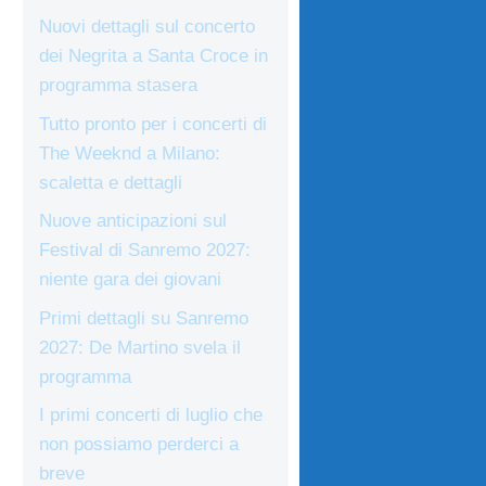
Nuovi dettagli sul concerto
dei Negrita a Santa Croce in
programma stasera
Tutto pronto per i concerti di
The Weeknd a Milano:
scaletta e dettagli
Nuove anticipazioni sul
Festival di Sanremo 2027:
niente gara dei giovani
Primi dettagli su Sanremo
2027: De Martino svela il
programma
I primi concerti di luglio che
non possiamo perderci a
breve