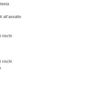
 testa
 all’assalto
i rischi
i rischi
à