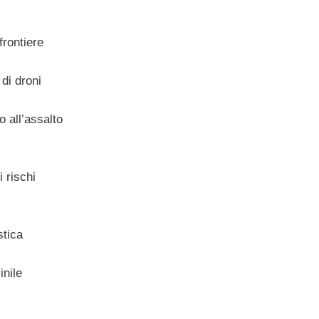
frontiere
di droni
 all’assalto
i rischi
stica
inile