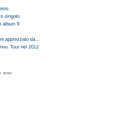
esto
vo singolo
vo album 9
anni apprezzato da…
nno. Tour nel 2012
: testo