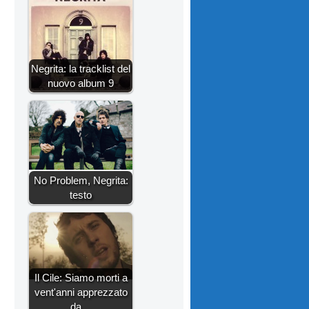
Negrita: la tracklist del
nuovo album 9
No Problem, Negrita:
testo
Il Cile: Siamo morti a
vent'anni apprezzato
da…