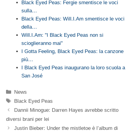
Black Eyed Peas: Fergie smentisce le voci
sulla…
Black Eyed Peas: Will.I.Am smentisce le voci
della…
Will.I.Am: "I Black Eyed Peas non si
scioglieranno mai"
I Gotta Feeling, Black Eyed Peas: la canzone
più…
I Black Eyed Peas inaugurano la loro scuola a
San José
Categorie
News
Tag
Black Eyed Peas
Dannii Minogue: Darren Hayes avrebbe scritto
diversi brani per lei
Justin Bieber: Under the mistletoe è l’album di