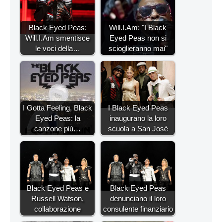
Black Eyed Peas:
Will.I.Am: "I Black
Will.I.Am smentisce
Eyed Peas non si
le voci della…
scioglieranno mai"
I Gotta Feeling, Black
I Black Eyed Peas
Eyed Peas: la
inaugurano la loro
canzone più…
scuola a San José
Black Eyed Peas e
Black Eyed Peas
Russell Watson,
denunciano il loro
collaborazione
consulente finanziario