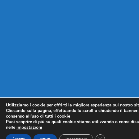
Utilizziamo i cookie per offrirti la migliore esperienza sul nostro si
Cliccando sulla pagina, effettuando lo scroll o chiudendo il banner, 
consenso all’uso di tutti i cookie
Puoi scoprire di più su quali cookie stiamo utilizzando o come disat
nelle
impostazioni
CLOSE GDPR COO