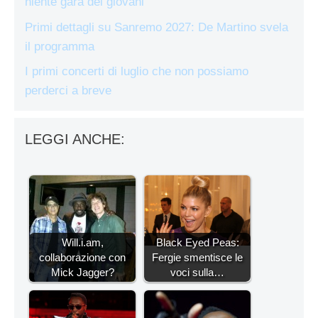
niente gara dei giovani
Primi dettagli su Sanremo 2027: De Martino svela
il programma
I primi concerti di luglio che non possiamo
perderci a breve
LEGGI ANCHE:
Will.i.am,
Black Eyed Peas:
collaborazione con
Fergie smentisce le
Mick Jagger?
voci sulla…