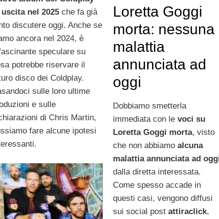
Loretta Goggi
 uscita nel 2025
che fa già
nto discutere oggi. Anche se
morta: nessuna
amo ancora nel 2024, è
malattia
fascinante speculare su
annunciata ad
sa potrebbe riservare il
turo disco dei Coldplay.
oggi
sandoci sulle loro ultime
oduzioni e sulle
Dobbiamo smetterla
chiarazioni di Chris Martin,
immediata con le
voci su
ssiamo fare alcune ipotesi
Loretta Goggi morta
, visto
teressanti.
che non abbiamo
alcuna
malattia annunciata ad ogg
dalla diretta interessata.
Come spesso accade in
questi casi, vengono diffusi
sui social post
attiraclick
,