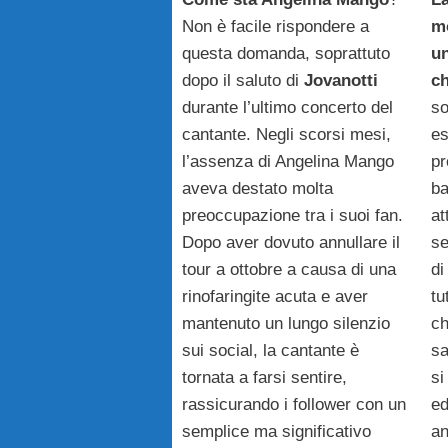
Non è facile rispondere a
mo
questa domanda, soprattuto
un
dopo il saluto di
Jovanotti
ch
durante l’ultimo concerto del
so
cantante. Negli scorsi mesi,
es
l’assenza di Angelina Mango
pr
aveva destato molta
ba
preoccupazione tra i suoi fan.
at
Dopo aver dovuto annullare il
se
tour a ottobre a causa di una
di
rinofaringite acuta e aver
tu
mantenuto un lungo silenzio
ch
sui social, la cantante è
sa
tornata a farsi sentire,
si
rassicurando i follower con un
ed
semplice ma significativo
an