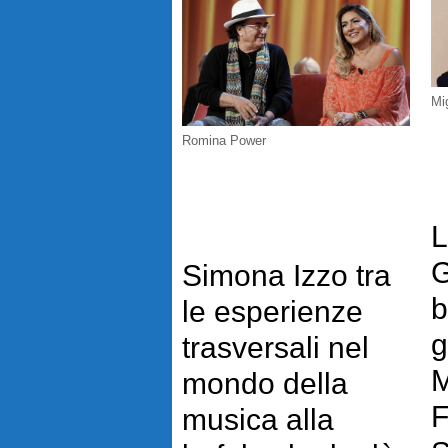
Mi
Romina Power
L
G
Simona Izzo tra
b
le esperienze
g
trasversali nel
M
mondo della
F
musica alla