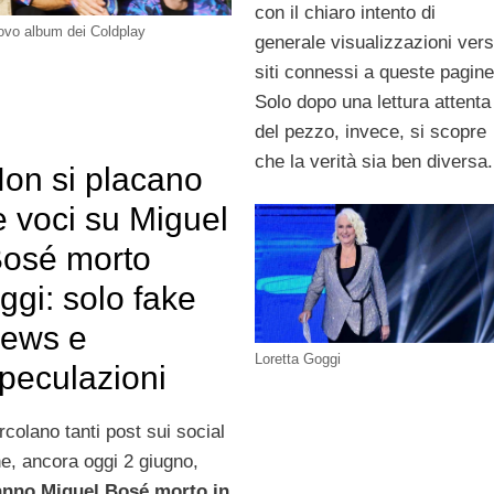
con il chiaro intento di
ovo album dei Coldplay
generale visualizzazioni ver
siti connessi a queste pagine
Solo dopo una lettura attenta
del pezzo, invece, si scopre
che la verità sia ben diversa.
on si placano
e voci su Miguel
osé morto
ggi: solo fake
ews e
Loretta Goggi
peculazioni
rcolano tanti post sui social
e, ancora oggi 2 giugno,
nno Miguel Bosé morto in