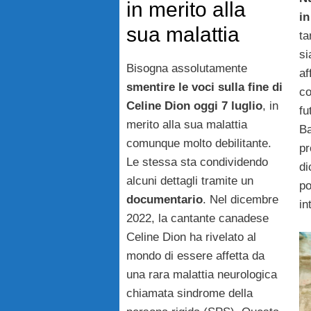
in merito alla
in
sua malattia
ta
si
Bisogna assolutamente
af
smentire le voci sulla fine di
co
Celine Dion oggi 7 luglio
, in
fu
merito alla sua malattia
Ba
comunque molto debilitante.
pr
Le stessa sta condividendo
di
alcuni dettagli tramite un
po
documentario
. Nel dicembre
in
2022, la cantante canadese
Celine Dion ha rivelato al
mondo di essere affetta da
una rara malattia neurologica
chiamata sindrome della