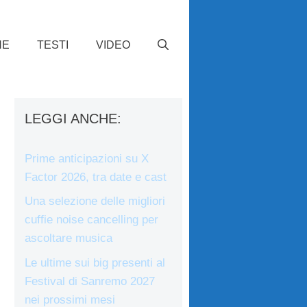
HE
TESTI
VIDEO
LEGGI ANCHE:
Prime anticipazioni su X
Factor 2026, tra date e cast
Una selezione delle migliori
cuffie noise cancelling per
ascoltare musica
Le ultime sui big presenti al
Festival di Sanremo 2027
nei prossimi mesi