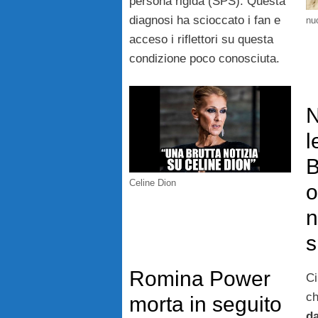
persona rigida (SPS). Questa
diagnosi ha scioccato i fan e
nu
acceso i riflettori su questa
condizione poco conosciuta.
N
l
B
Celine Dion
o
n
s
Romina Power
Ci
ch
morta in seguito
da