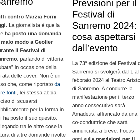
Sanremo
Previsioni per il
Festival di
tti contro Marzia Forni
Sanremo 2024:
ggi
. La giornalista è quella
he
ha posto una domanda
cosa aspettarsi
 malo modo a Geolier
dall’evento
rante il Festival di
anremo
, parlando di vittoria
La 73ª edizione del Festival d
ubata” in occasione della
Sanremo si svolgerà dal 1 al
rata delle cover. Non è un
febbraio 2024 al Teatro Arist
so che, come riportato
da
di Sanremo. A condurre la
tre fonti
, lei stessa abbia
manifestazione per il terzo
ciso di scusarsi
anno consecutivo sarà
bblicamente per la forma in
Amadeus, affiancato da una
i ha posto il suo quesito,
co-conduttrice che sarà
iegando tra le altre cose la
annunciata a breve. Focus
tura di altre domande rivolte
oggi sulle
previsioni per il