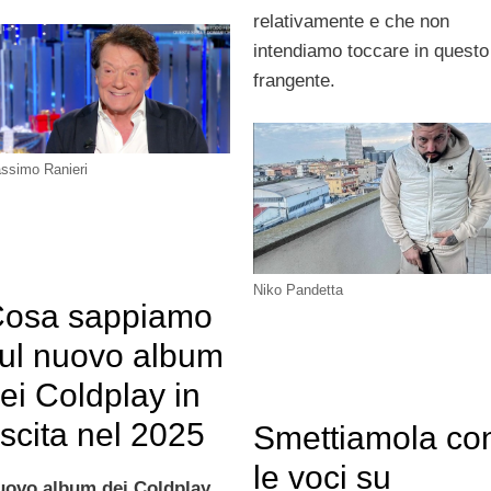
relativamente e che non
intendiamo toccare in questo
frangente.
ssimo Ranieri
Niko Pandetta
osa sappiamo
ul nuovo album
ei Coldplay in
scita nel 2025
Smettiamola co
le voci su
uovo album dei Coldplay