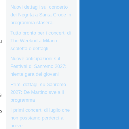
Nuovi dettagli sul concerto
dei Negrita a Santa Croce in
programma stasera
Tutto pronto per i concerti di
The Weeknd a Milano:
u
scaletta e dettagli
Nuove anticipazioni sul
Festival di Sanremo 2027:
.
niente gara dei giovani
Primi dettagli su Sanremo
2027: De Martino svela il
 è
programma
I primi concerti di luglio che
o
non possiamo perderci a
breve