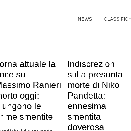
NEWS
CLASSIFIC
orna attuale la
Indiscrezioni
oce su
sulla presunta
assimo Ranieri
morte di Niko
orto oggi:
Pandetta:
iungono le
ennesima
rime smentite
smentita
doverosa
 notizia della presunta