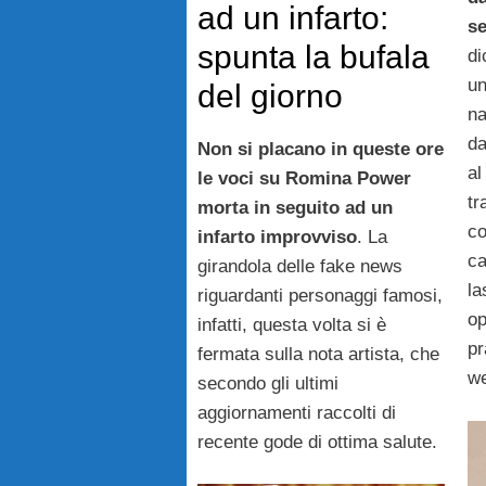
ad un infarto:
se
spunta la bufala
di
un
del giorno
na
da
Non si placano in queste ore
al
le voci su Romina Power
tr
morta in seguito ad un
co
infarto improvviso
. La
ca
girandola delle fake news
la
riguardanti personaggi famosi,
op
infatti, questa volta si è
pr
fermata sulla nota artista, che
we
secondo gli ultimi
aggiornamenti raccolti di
recente gode di ottima salute.