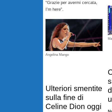
“Grazie per avermi cercata,
I’m here”.
Ma
Angelina Mango
C
s
Ulteriori smentite
d
sulla fine di
u
Celine Dion oggi
N