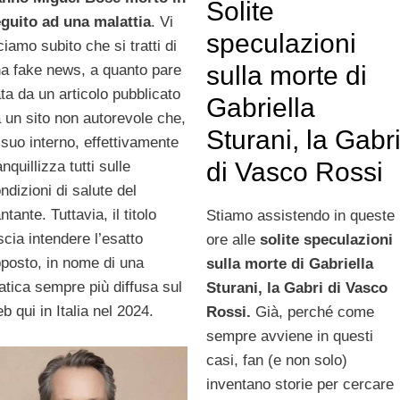
Solite
guito ad una malattia
. Vi
speculazioni
ciamo subito che si tratti di
sulla morte di
a fake news, a quanto pare
ta da un articolo pubblicato
Gabriella
 un sito non autorevole che,
Sturani, la Gabr
 suo interno, effettivamente
di Vasco Rossi
anquillizza tutti sulle
ndizioni di salute del
ntante. Tuttavia, il titolo
Stiamo assistendo in queste
scia intendere l’esatto
ore alle
solite speculazioni
posto, in nome di una
sulla morte di Gabriella
atica sempre più diffusa sul
Sturani, la Gabri di Vasco
b qui in Italia nel 2024.
Rossi.
Già, perché come
sempre avviene in questi
casi, fan (e non solo)
inventano storie per cercare