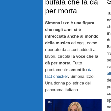
bufala che la dà
per morta
Tu
o
Simona Izzo è una figura
c
che negli anni si è
in
intrecciata anche al mondo
du
della musica
ed oggi, come
S
riportato da alcuni addetti ai
“r
lavori, circola
la voce che la
se
dà per morta
. Tutto
ca
prontamente
smentito
dai
al
fact checker
. Simona Izzo:
de
Una donna poliedrica del
pu
panorama italiano.
cu
sp
na