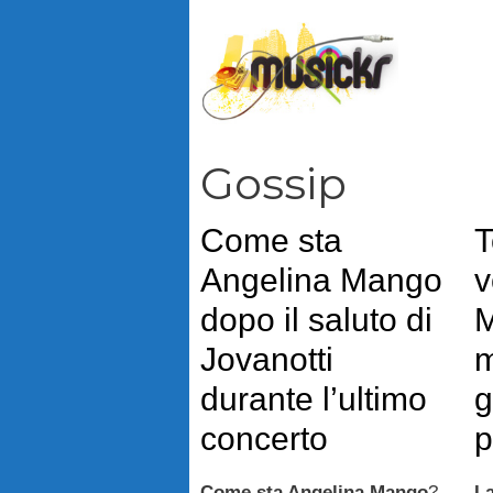
Vai
al
contenuto
Gossip
Come sta
T
Angelina Mango
v
dopo il saluto di
M
Jovanotti
m
durante l’ultimo
g
concerto
p
Come sta Angelina Mango
?
La