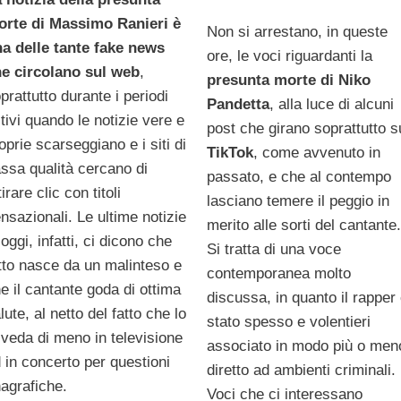
rte di Massimo Ranieri è
Non si arrestano, in queste
a delle tante fake news
ore, le voci riguardanti la
e circolano sul web
,
presunta morte di Niko
prattutto durante i periodi
Pandetta
, alla luce di alcuni
tivi quando le notizie vere e
post che girano soprattutto s
oprie scarseggiano e i siti di
TikTok
, come avvenuto in
ssa qualità cercano di
passato, e che al contempo
tirare clic con titoli
lasciano temere il peggio in
nsazionali. Le ultime notizie
merito alle sorti del cantante
 oggi, infatti, ci dicono che
Si tratta di una voce
tto nasce da un malinteso e
contemporanea molto
e il cantante goda di ottima
discussa, in quanto il rapper
lute, al netto del fatto che lo
stato spesso e volentieri
 veda di meno in televisione
associato in modo più o men
 in concerto per questioni
diretto ad ambienti criminali.
agrafiche.
Voci che ci interessano