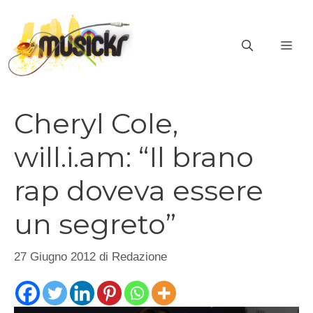
Vai
al
ME
contenuto
Cheryl Cole,
will.i.am: “Il brano
rap doveva essere
un segreto”
27 Giugno 2012
di
Redazione