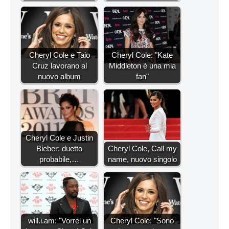
Cheryl Cole e Taio
Cheryl Cole: "Kate
Cruz lavorano al
Middleton è una mia
nuovo album
fan"
Cheryl Cole e Justin
Bieber: duetto
Cheryl Cole, Call my
probabile,…
name, nuovo singolo
will.i.am: "Vorrei un
Cheryl Cole: "Sono