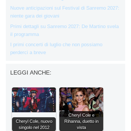
Nuove anticipazioni sul Festival di Sanremo 2027:
niente gara dei giovani
Primi dettagli su Sanremo 2027: De Martino svela
il programma
I primi concerti di luglio che non possiamo
perderci a breve
LEGGI ANCHE:
Cheryl Cole e
Cheryl Cole, nuovo
Rihanna, duetto in
singolo nel 2012
vista