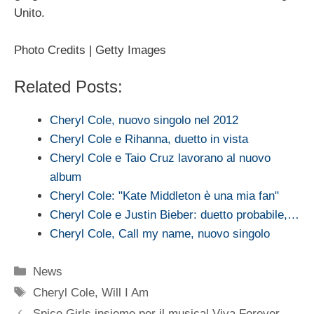
Unito.
Photo Credits | Getty Images
Related Posts:
Cheryl Cole, nuovo singolo nel 2012
Cheryl Cole e Rihanna, duetto in vista
Cheryl Cole e Taio Cruz lavorano al nuovo
album
Cheryl Cole: "Kate Middleton è una mia fan"
Cheryl Cole e Justin Bieber: duetto probabile,…
Cheryl Cole, Call my name, nuovo singolo
Categorie
News
Tag
Cheryl Cole
,
Will I Am
Spice Girls insieme per il musical Viva Forever