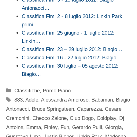
Antonacci…
Classifica Fimi 2 - 8 luglio 2012: Linkin Park
primi…
Classifica Fimi 25 giugno - 1 luglio 2012:
Linkin…
Classifica Fimi 23 – 29 luglio 2012: Biagio…
Classifica Fimi 16 - 22 luglio 2012: Biagio…
Classifica Fimi 30 luglio – 05 agosto 2012:
Biagio…
Categorie
Classifiche
,
Primo Piano
Tag
883
,
Adele
,
Alessandra Amoroso
,
Babaman
,
Biagio
Antonacci
,
Bruce Springsteen
,
Caparezza
,
Cesare
Cremonini
,
Checco Zalone
,
Club Dogo
,
Coldplay
,
Dj
Antoine
,
Emma
,
Finley
,
Fun
,
Gerardo Pulli
,
Giorgia
,
Gusstavo Lima
,
Justin Bieber
,
Linkin Park
,
Madonna
,