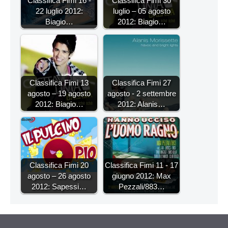
Classifica Fimi 16 -
Classifica Fimi 30
22 luglio 2012:
luglio – 05 agosto
Biagio…
2012: Biagio…
Classifica Fimi 13
Classifica Fimi 27
agosto – 19 agosto
agosto - 2 settembre
2012: Biagio…
2012: Alanis…
Classifica Fimi 20
Classifica Fimi 11 - 17
agosto – 26 agosto
giugno 2012: Max
2012: Sapessi…
Pezzali/883…