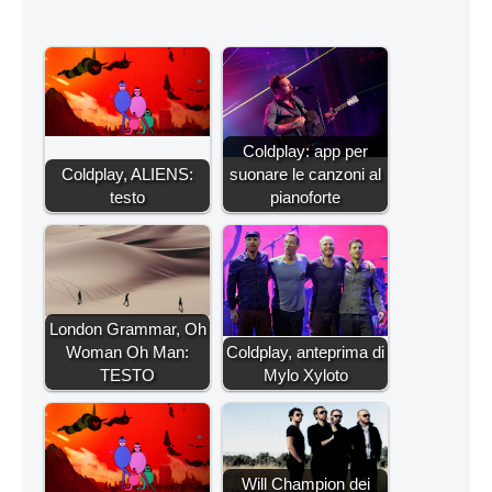
Coldplay: app per
Coldplay, ALIENS:
suonare le canzoni al
testo
pianoforte
London Grammar, Oh
Woman Oh Man:
Coldplay, anteprima di
TESTO
Mylo Xyloto
Will Champion dei