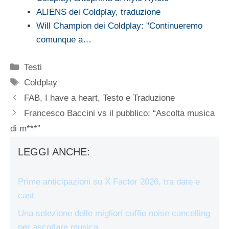
ALIENS dei Coldplay, traduzione
Will Champion dei Coldplay: "Continueremo
comunque a…
Categorie
Testi
Tag
Coldplay
FAB, I have a heart, Testo e Traduzione
Francesco Baccini vs il pubblico: “Ascolta musica
di m***”
LEGGI ANCHE:
Prime anticipazioni su X Factor 2026, tra date e
cast
Una selezione delle migliori cuffie noise cancelling
per ascoltare musica