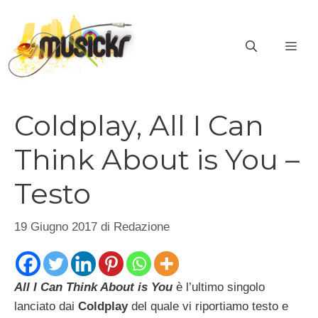
Vai
al
ME
contenuto
Coldplay, All I Can
Think About is You –
Testo
19 Giugno 2017
di
Redazione
All I Can Think About is You
è l’ultimo singolo
lanciato dai
Coldplay
del quale vi riportiamo testo e