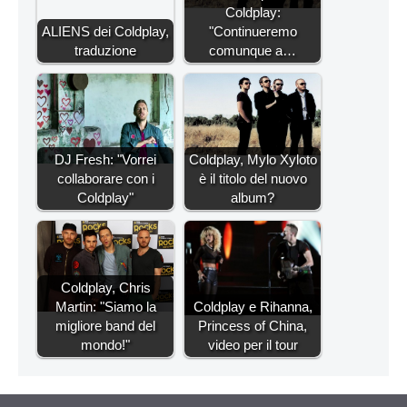
Coldplay:
ALIENS dei Coldplay,
"Continueremo
traduzione
comunque a…
DJ Fresh: "Vorrei
Coldplay, Mylo Xyloto
collaborare con i
è il titolo del nuovo
Coldplay"
album?
Coldplay, Chris
Martin: "Siamo la
Coldplay e Rihanna,
migliore band del
Princess of China,
mondo!"
video per il tour