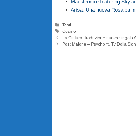
Macklemore featuring Skylar
Arisa, Una nuova Rosalba in 
Categorie
Testi
Tag
Cosmo
La Cintura, traduzione nuovo singolo A
Post Malone – Psycho ft. Ty Dolla $ign