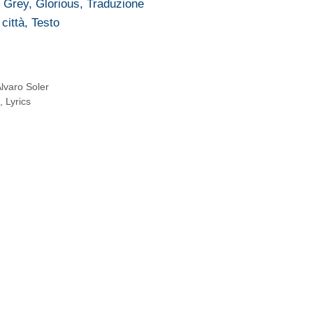
 Grey, Glorious, Traduzione
città, Testo
lvaro Soler
, Lyrics