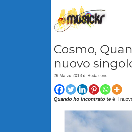
Vai
al
contenuto
Cosmo, Quando
nuovo singol
26 Marzo 2018
di
Redazione
Quando ho incontrato te
è il nuov