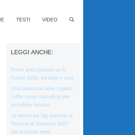
HE
TESTI
VIDEO
LEGGI ANCHE:
Prime anticipazioni su X
Factor 2026, tra date e cast
Una selezione delle migliori
cuffie noise cancelling per
.
ascoltare musica
Le ultime sui big presenti al
Festival di Sanremo 2027
nei prossimi mesi