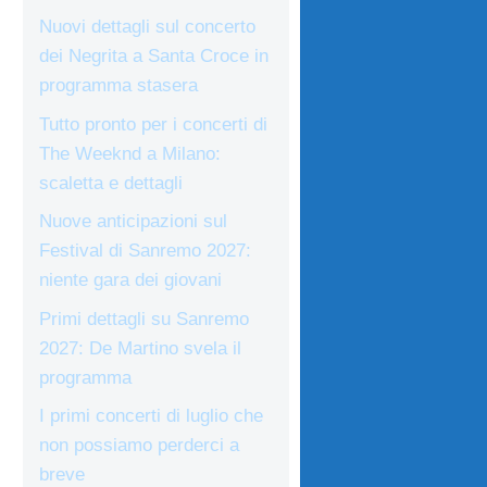
Nuovi dettagli sul concerto
dei Negrita a Santa Croce in
programma stasera
Tutto pronto per i concerti di
The Weeknd a Milano:
scaletta e dettagli
Nuove anticipazioni sul
Festival di Sanremo 2027:
niente gara dei giovani
Primi dettagli su Sanremo
2027: De Martino svela il
programma
I primi concerti di luglio che
non possiamo perderci a
breve