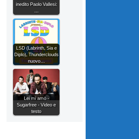
inedito Paolo Vallesi:
…
LSD (Labrinth, Sia e
Diplo), Thunderclouds
nuovo…
Lei mi amò -
Sugarfree - Video e
testo