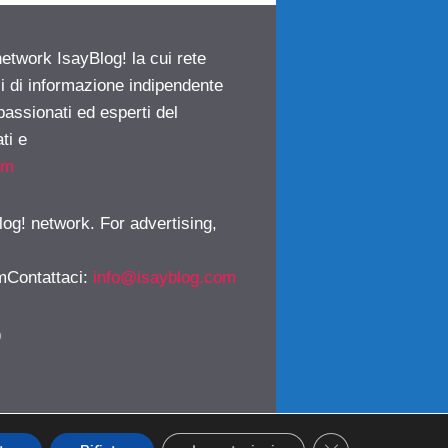
network IsayBlog! la cui rete
ci di informazione indipendente
passionati ed esperti del
ti e
om
log! network. For advertising,
mContattaci
:
info@isayblog.com
)
CLOSE GDPR CO