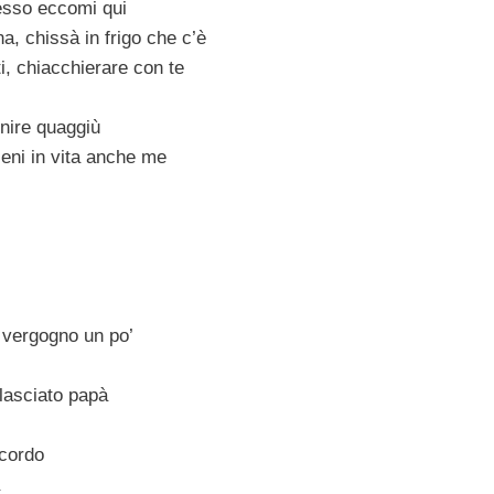
desso eccomi qui
na, chissà in frigo che c’è
i, chiacchierare con te
nire quaggiù
tieni in vita anche me
 vergogno un po’
asciato papà
icordo