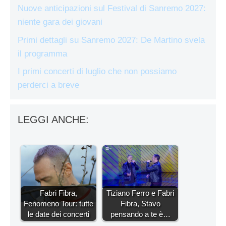
Nuove anticipazioni sul Festival di Sanremo 2027:
niente gara dei giovani
Primi dettagli su Sanremo 2027: De Martino svela
il programma
I primi concerti di luglio che non possiamo
perderci a breve
LEGGI ANCHE:
Fabri Fibra,
Tiziano Ferro e Fabri
Fenomeno Tour: tutte
Fibra, Stavo
le date dei concerti
pensando a te è…