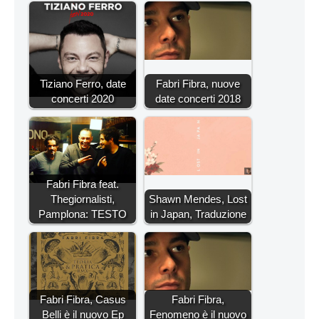
Tiziano Ferro, date
Fabri Fibra, nuove
concerti 2020
date concerti 2018
Fabri Fibra feat.
Thegiornalisti,
Shawn Mendes, Lost
Pamplona: TESTO
in Japan, Traduzione
Fabri Fibra, Casus
Fabri Fibra,
Belli è il nuovo Ep
Fenomeno è il nuovo