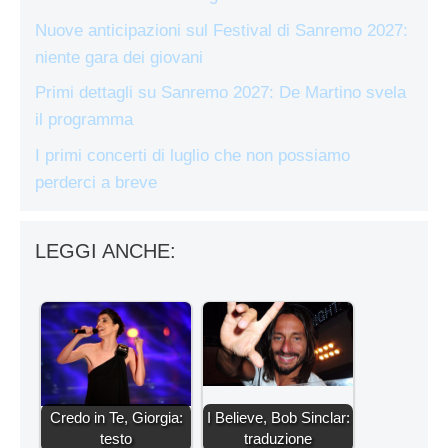
Nuove anticipazioni sul Festival di Sanremo 2027:
niente gara dei giovani
Primi dettagli su Sanremo 2027: De Martino svela
il programma
I primi concerti di luglio che non possiamo
perderci a breve
LEGGI ANCHE:
Credo in Te, Giorgia:
I Believe, Bob Sinclar:
testo
traduzione