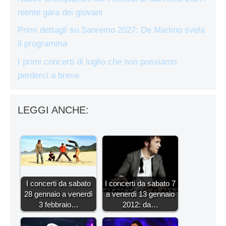
niente gara dei giovani
Primi dettagli su Sanremo 2027: De Martino svela
il programma
I primi concerti di luglio che non possiamo
perderci a breve
LEGGI ANCHE:
I concerti da sabato
I concerti da sabato 7
28 gennaio a venerdì
a venerdì 13 gennaio
3 febbraio…
2012: da…