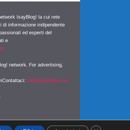
network IsayBlog! la cui rete
ci di informazione indipendente
passionati ed esperti del
ti e
om
log! network. For advertising,
mContattaci
:
info@isayblog.com
)
CLOSE GDPR CO