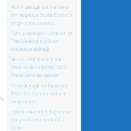
Nuovi dettagli sul concerto
dei Negrita a Santa Croce in
programma stasera
Tutto pronto per i concerti di
The Weeknd a Milano:
scaletta e dettagli
Nuove anticipazioni sul
Festival di Sanremo 2027:
niente gara dei giovani
Primi dettagli su Sanremo
2027: De Martino svela il
r.
programma
I primi concerti di luglio che
non possiamo perderci a
breve