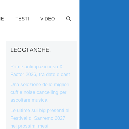
HE
TESTI
VIDEO
LEGGI ANCHE:
Prime anticipazioni su X
Factor 2026, tra date e cast
Una selezione delle migliori
cuffie noise cancelling per
ascoltare musica
Le ultime sui big presenti al
Festival di Sanremo 2027
nei prossimi mesi