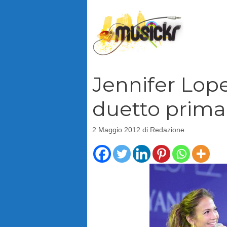
Vai
al
contenuto
Jennifer Lope
duetto prima 
2 Maggio 2012
di
Redazione