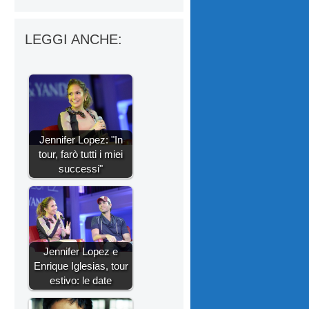
LEGGI ANCHE:
Jennifer Lopez: "In
tour, farò tutti i miei
successi"
Jennifer Lopez e
Enrique Iglesias, tour
estivo: le date