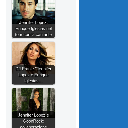
Jennifer Lopez:
Enrique Iglesias nel
tour con la cantante
DJ Frank: "Jennifer
Lopez e Enrique
Iglesias…
Jennifer Lopez e
GoonRock:
collaborazione