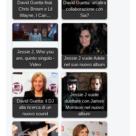
David Guetta feat.
David Guetta: un'altra
Chris Brown e Lil
collaborazione con
Wayne, I Can…
Sia?
Jessie J, Who you
are, quinto singolo -
Jessie J vuole Adele
Video
nel suo nuovo album
Jessie J vuole
David Guetta: il DJ
duettare con James
alla ricerca di un
Morrison nel nuovo
nuovo sound
album