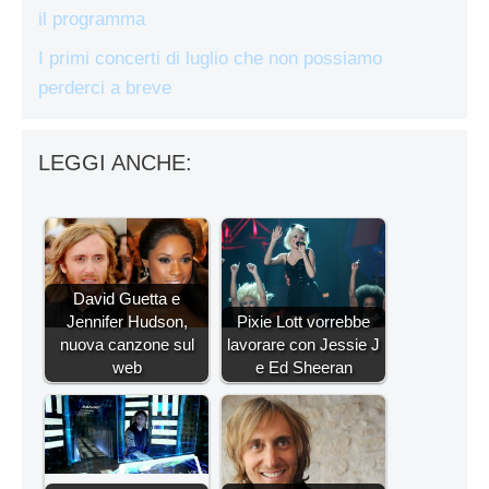
il programma
I primi concerti di luglio che non possiamo
perderci a breve
LEGGI ANCHE:
David Guetta e
Jennifer Hudson,
Pixie Lott vorrebbe
nuova canzone sul
lavorare con Jessie J
web
e Ed Sheeran