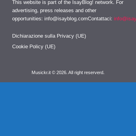
This website is part of the IsayBlog! network. For
advertising, press releases and other
opportunities:
info@isayblog.comContattaci
:
info@isa
Dichiarazione sulla Privacy (UE)
Cookie Policy (UE)
Musickr.it © 2026. All right reserverd.