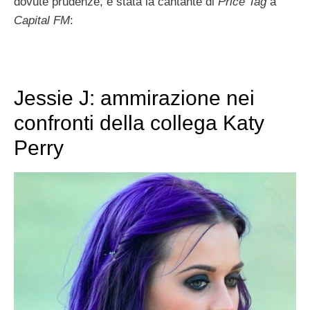
dovute prudenze, è stata la cantante di
Price Tag
a
Capital FM
:
Jessie J: ammirazione nei
confronti della collega Katy
Perry