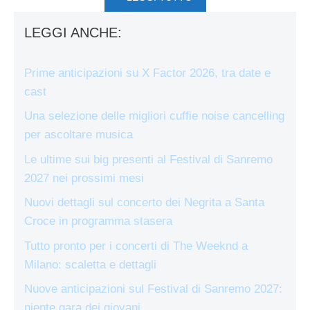
LEGGI ANCHE:
Prime anticipazioni su X Factor 2026, tra date e
cast
Una selezione delle migliori cuffie noise cancelling
per ascoltare musica
Le ultime sui big presenti al Festival di Sanremo
2027 nei prossimi mesi
Nuovi dettagli sul concerto dei Negrita a Santa
Croce in programma stasera
Tutto pronto per i concerti di The Weeknd a
Milano: scaletta e dettagli
Nuove anticipazioni sul Festival di Sanremo 2027:
niente gara dei giovani