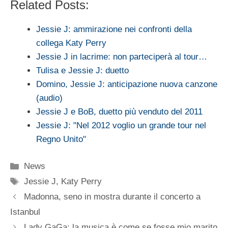
Related Posts:
Jessie J: ammirazione nei confronti della
collega Katy Perry
Jessie J in lacrime: non parteciperà al tour…
Tulisa e Jessie J: duetto
Domino, Jessie J: anticipazione nuova canzone
(audio)
Jessie J e BoB, duetto più venduto del 2011
Jessie J: "Nel 2012 voglio un grande tour nel
Regno Unito"
Categorie
News
Tag
Jessie J
,
Katy Perry
Madonna, seno in mostra durante il concerto a
Istanbul
Lady GaGa: la musica è come se fosse mio marito