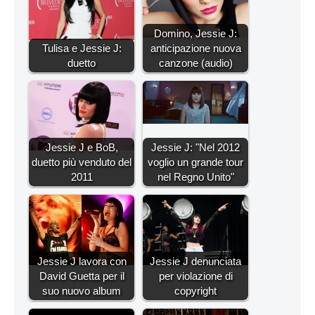
Domino, Jessie J:
Tulisa e Jessie J:
anticipazione nuova
duetto
canzone (audio)
Jessie J e BoB,
Jessie J: "Nel 2012
duetto più venduto del
voglio un grande tour
2011
nel Regno Unito"
Jessie J lavora con
Jessie J denunciata
David Guetta per il
per violazione di
suo nuovo album
copyright