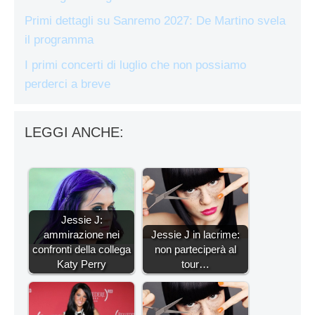
Primi dettagli su Sanremo 2027: De Martino svela
il programma
I primi concerti di luglio che non possiamo
perderci a breve
LEGGI ANCHE:
Jessie J:
ammirazione nei
Jessie J in lacrime:
confronti della collega
non parteciperà al
Katy Perry
tour…