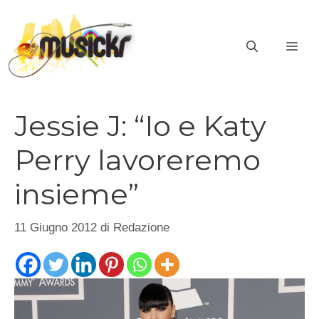
Vai
al
ME
contenuto
Jessie J: “Io e Katy
Perry lavoreremo
insieme”
11 Giugno 2012
di
Redazione