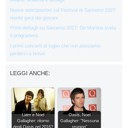
Nuove anticipazioni sul Festival di Sanremo 2027:
niente gara dei giovani
Primi dettagli su Sanremo 2027: De Martino svela
il programma
I primi concerti di luglio che non possiamo
perderci a breve
LEGGI ANCHE:
Liam e Noel
Oasis, Noel
Gallagher: ritorno
Gallagher: "Nessuna
degli Oasis nel 2016?
reunion"