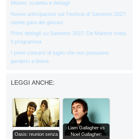
Milano: scaletta e dettagli
Nuove anticipazioni sul Festival di Sanremo 2027:
niente gara dei giovani
Primi dettagli su Sanremo 2027: De Martino svela
il programma
I primi concerti di luglio che non possiamo
perderci a breve
LEGGI ANCHE:
Liam Gallagher vs
Oasis: reunion senza
Noel Gallagher: