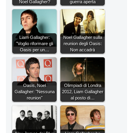
Noel Gallagher?
guerra aperta
Liam Gallagher:
Noel Gallagher sulla
"Voglio riformare gli
reunion degli Oasis:
Oasis per un…
Non accadrà
Oasis, Noel
Olimpiadi di Londra
Gallagher: "Nessuna
2012, Liam Gallagher
reunion"
al posto di…