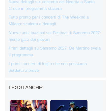
Nuovi dettagli sul concerto dei Negrita a Santa
Croce in programma stasera
Tutto pronto per i concerti di The Weeknd a
Milano: scaletta e dettagli
Nuove anticipazioni sul Festival di Sanremo 2027:
niente gara dei giovani
Primi dettagli su Sanremo 2027: De Martino svela
il programma
I primi concerti di luglio che non possiamo
perderci a breve
LEGGI ANCHE: