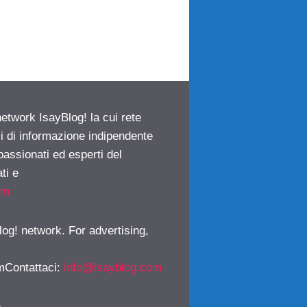
network IsayBlog! la cui rete
ci di informazione indipendente
passionati ed esperti del
ti e
om
log! network. For advertising,
mContattaci
:
info@isayblog.com
)