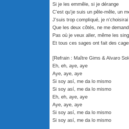
Si je les emmêle, si je dérange
C’est qu’je suis un pêle-mêle, un 
J’suis trop compliqué, je n’choisira
Que les deux côtés, ne me deman
Pas où je veux aller, même les sin
Et tous ces sages ont fait des cag
[Refrain : Maître Gims & Alvaro Sol
Eh, eh, aye, aye
Aye, aye, aye
Si soy así, me da lo mismo
Si soy así, me da lo mismo
Eh, eh, aye, aye
Aye, aye, aye
Si soy así, me da lo mismo
Si soy así, me da lo mismo