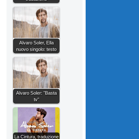
Alvaro Soler, Ella
nuovo singolo: testo
Alvaro Soler: "Basta
tv"
La Cintura, traduzione