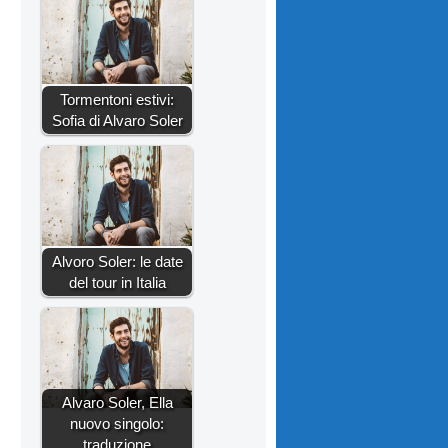
Tormentoni estivi:
Sofia di Alvaro Soler
Alvoro Soler: le date
del tour in Italia
Alvaro Soler, Ella
nuovo singolo:
traduzione