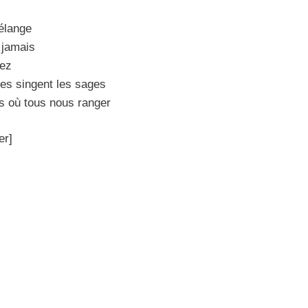
mélange
i jamais
dez
ges singent les sages
es où tous nous ranger
er]