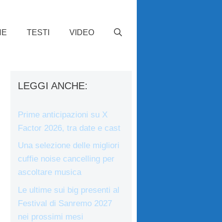
HE
TESTI
VIDEO
LEGGI ANCHE:
Prime anticipazioni su X
Factor 2026, tra date e cast
Una selezione delle migliori
cuffie noise cancelling per
ascoltare musica
Le ultime sui big presenti al
Festival di Sanremo 2027
nei prossimi mesi