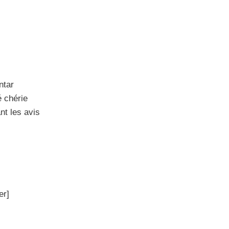
ntar
é chérie
nt les avis
er]