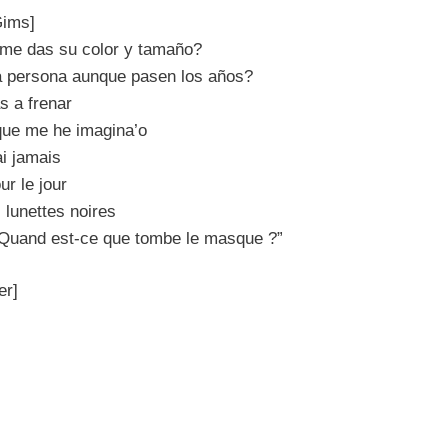
Gims]
 me das su color y tamaño?
a persona aunque pasen los años?
s a frenar
 que me he imagina’o
ai jamais
ur le jour
 lunettes noires
“Quand est-ce que tombe le masque ?”
er]