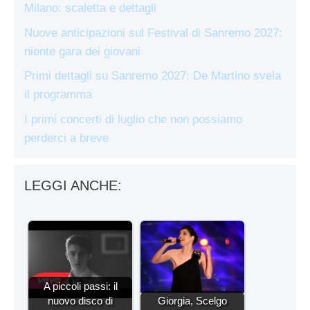
Milano: scaletta e dettagli
Nuove anticipazioni sul Festival di Sanremo 2027:
niente gara dei giovani
Primi dettagli su Sanremo 2027: De Martino svela
il programma
I primi concerti di luglio che non possiamo
perderci a breve
LEGGI ANCHE:
A piccoli passi: il
nuovo disco di
Giorgia, Scelgo