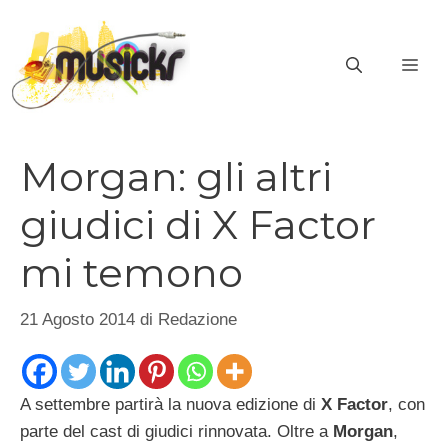
Vai
al
ME
contenuto
Morgan: gli altri
giudici di X Factor
mi temono
21 Agosto 2014
di
Redazione
A settembre partirà la nuova edizione di
X Factor
, con
parte del cast di giudici rinnovata. Oltre a
Morgan
,