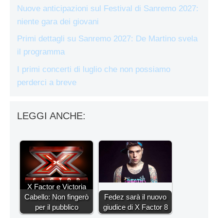
Nuove anticipazioni sul Festival di Sanremo 2027:
niente gara dei giovani
Primi dettagli su Sanremo 2027: De Martino svela
il programma
I primi concerti di luglio che non possiamo
perderci a breve
LEGGI ANCHE:
X Factor e Victoria
Cabello: Non fingerò
Fedez sarà il nuovo
per il pubblico
giudice di X Factor 8