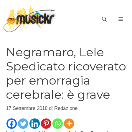
Vai
al
ME
contenuto
Negramaro, Lele
Spedicato ricoverato
per emorragia
cerebrale: è grave
17 Settembre 2018
di
Redazione