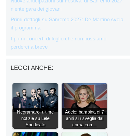
Nuove anticipazioni sul Festival di Sanremo 2027:
niente gara dei giovani
Primi dettagli su Sanremo 2027: De Martino svela
il programma
I primi concerti di luglio che non possiamo
perderci a breve
LEGGI ANCHE:
Negramaro, ultime
Adele: bambina di 7
notizie su Lele
anni si risveglia dal
Spedicato
coma con…