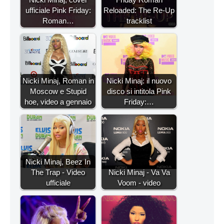
ufficiale Pink Friday:
Reloaded: The Re-Up
Roman…
tracklist
Nicki Minaj, Roman in
Nicki Minaj: il nuovo
Moscow e Stupid
disco si intitola Pink
hoe, video a gennaio
Friday:…
Nicki Minaj, Beez In
The Trap - Video
Nicki Minaj - Va Va
ufficiale
Voom - video