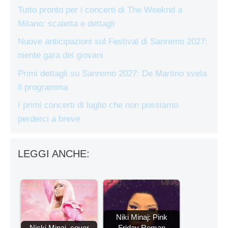
Tutto pronto per i concerti di The Weeknd a
Milano: scaletta e dettagli
Nuove anticipazioni sul Festival di Sanremo 2027:
niente gara dei giovani
Primi dettagli su Sanremo 2027: De Martino svela
il programma
I primi concerti di luglio che non possiamo
perderci a breve
LEGGI ANCHE:
Niki Minaj: Pink
Nicki Minaj, cover
Friday Roman