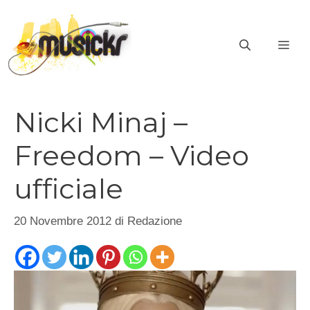
Vai
al
ME
contenuto
Nicki Minaj –
Freedom – Video
ufficiale
20 Novembre 2012
di
Redazione