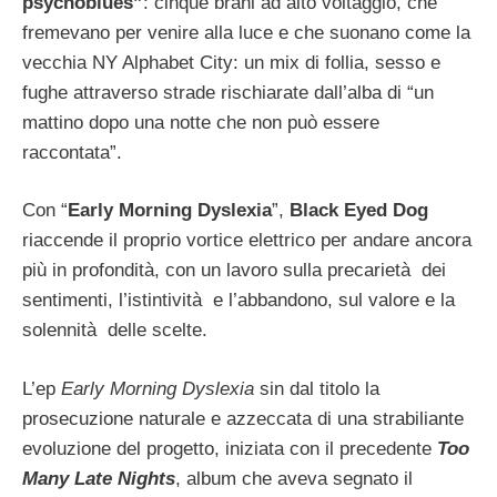
psychoblues”
: cinque brani ad alto voltaggio, che
fremevano per venire alla luce e che suonano come la
vecchia NY Alphabet City: un mix di follia, sesso e
fughe attraverso strade rischiarate dall’alba di “un
mattino dopo una notte che non può essere
raccontata”.
Con “
Early Morning Dyslexia
”,
Black Eyed Dog
riaccende il proprio vortice elettrico per andare ancora
più in profondità, con un lavoro sulla precarietà dei
sentimenti, l’istintività e l’abbandono, sul valore e la
solennità delle scelte.
L’ep
Early Morning Dyslexia
sin dal titolo la
prosecuzione naturale e azzeccata di una strabiliante
evoluzione del progetto, iniziata con il precedente
Too
Many Late Nights
, album che aveva segnato il