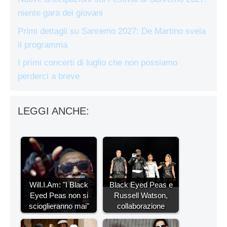
niente gara dei giovani
Primi dettagli su Sanremo 2027: De Martino svela
il programma
I primi concerti di luglio che non possiamo
perderci a breve
LEGGI ANCHE:
Will.I.Am: "I Black
Black Eyed Peas e
Eyed Peas non si
Russell Watson,
scioglieranno mai"
collaborazione