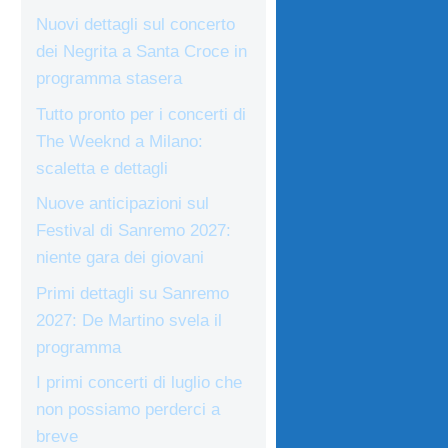
Nuovi dettagli sul concerto
dei Negrita a Santa Croce in
programma stasera
Tutto pronto per i concerti di
The Weeknd a Milano:
scaletta e dettagli
Nuove anticipazioni sul
Festival di Sanremo 2027:
niente gara dei giovani
Primi dettagli su Sanremo
2027: De Martino svela il
programma
I primi concerti di luglio che
non possiamo perderci a
breve