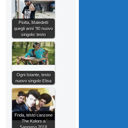
Piotta, Maledetti
quegli anni '90 nuovo
singolo: testo
Ogni Istante, testo
nuovo singolo Elisa
Frida, testo canzone
The Kolors a
Sanremo 2018