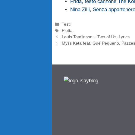
Frida, testo canzone The Ko
Nina Zilli, Senza appartenere
Categorie
Testi
Tag
Piotta
Louis Tomlinson – Two of Us, Lyrics
Myss Keta feat. Guè Pequeno, Pazzesk