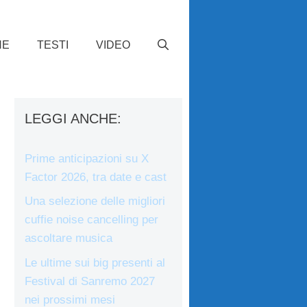
HE
TESTI
VIDEO
LEGGI ANCHE:
Prime anticipazioni su X
Factor 2026, tra date e cast
Una selezione delle migliori
cuffie noise cancelling per
ascoltare musica
Le ultime sui big presenti al
Festival di Sanremo 2027
nei prossimi mesi