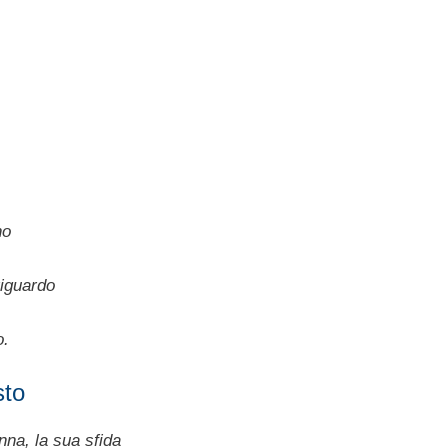
no
riguardo
o.
sto
nna, la sua sfida