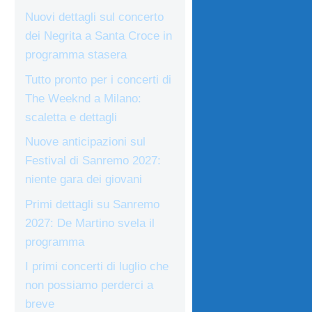
Nuovi dettagli sul concerto
dei Negrita a Santa Croce in
programma stasera
Tutto pronto per i concerti di
The Weeknd a Milano:
scaletta e dettagli
Nuove anticipazioni sul
Festival di Sanremo 2027:
niente gara dei giovani
Primi dettagli su Sanremo
2027: De Martino svela il
programma
I primi concerti di luglio che
non possiamo perderci a
breve