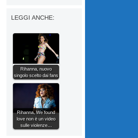
LEGGI ANCHE:
Rihanna, nuovo
singolo scelto dai fans
Rihanna, We found
love non è un video
sulle violenze…