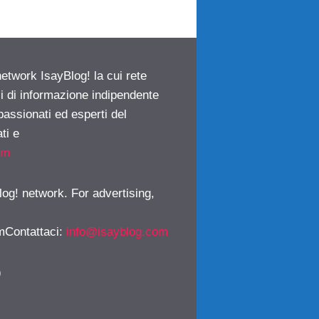
network IsayBlog! la cui rete
ci di informazione indipendente
passionati ed esperti del
ti e
om
log! network. For advertising,
mContattaci
:
info@isayblog.com
)