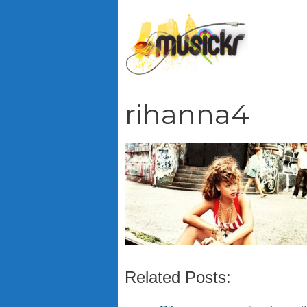
Vai
al
contenuto
rihanna4
Related Posts: