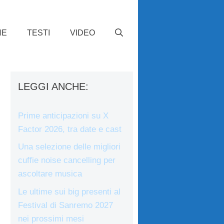
HE
TESTI
VIDEO
LEGGI ANCHE:
Prime anticipazioni su X
Factor 2026, tra date e cast
Una selezione delle migliori
cuffie noise cancelling per
ascoltare musica
Le ultime sui big presenti al
Festival di Sanremo 2027
nei prossimi mesi