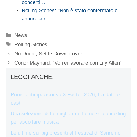
concerti…
Rolling Stones: "Non è stato confermato o
annunciato…
Categorie
News
Tag
Rolling Stones
No Doubt, Settle Down: cover
Conor Maynard: “Vorrei lavorare con Lily Allen”
LEGGI ANCHE:
Prime anticipazioni su X Factor 2026, tra date e
cast
Una selezione delle migliori cuffie noise cancelling
per ascoltare musica
Le ultime sui big presenti al Festival di Sanremo