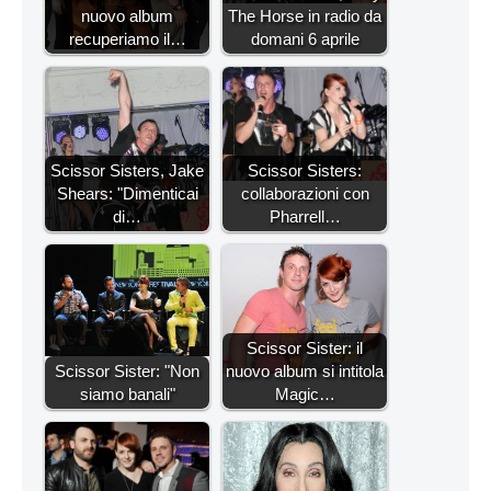
nuovo album
The Horse in radio da
recuperiamo il…
domani 6 aprile
Scissor Sisters, Jake
Scissor Sisters:
Shears: "Dimenticai
collaborazioni con
di…
Pharrell…
Scissor Sister: il
Scissor Sister: "Non
nuovo album si intitola
siamo banali"
Magic…