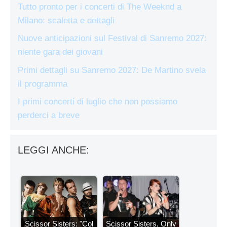
Tutto pronto per i concerti di The Weeknd a
Milano: scaletta e dettagli
Nuove anticipazioni sul Festival di Sanremo 2027:
niente gara dei giovani
Primi dettagli su Sanremo 2027: De Martino svela
il programma
I primi concerti di luglio che non possiamo
perderci a breve
LEGGI ANCHE:
Scissor Sisters: "Col
Scissor Sisters, Only