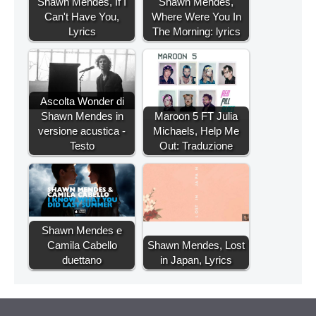
Shawn Mendes, If I
Shawn Mendes,
Can't Have You,
Where Were You In
Lyrics
The Morning: lyrics
Ascolta Wonder di
Shawn Mendes in
Maroon 5 FT Julia
versione acustica -
Michaels, Help Me
Testo
Out: Traduzione
Shawn Mendes e
Camila Cabello
Shawn Mendes, Lost
duettano
in Japan, Lyrics