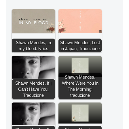
Shawn Mendes, In
Shawn Mendes, Lost
my blood: lyrics
in Japan, Traduzione
Shawn Mendes,
Shawn Mendes, If I
Where Were You In
Can't Have You,
The Morning:
Traduzione
traduzione