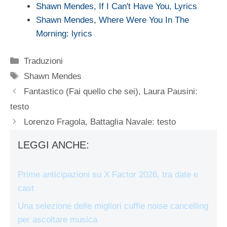
Shawn Mendes, If I Can't Have You, Lyrics
Shawn Mendes, Where Were You In The
Morning: lyrics
Categorie
Traduzioni
Tag
Shawn Mendes
Fantastico (Fai quello che sei), Laura Pausini:
testo
Lorenzo Fragola, Battaglia Navale: testo
LEGGI ANCHE:
Prime anticipazioni su X Factor 2026, tra date e
cast
Una selezione delle migliori cuffie noise cancelling
per ascoltare musica