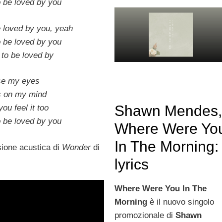
to be loved by you
be loved by you, yeah
to be loved by you
e to be loved by
ose my eyes
’s on my mind
Shawn Mendes
ou feel it too
to be loved by you
Where Were Yo
In The Morning:
rsione acustica di
Wonder
di
lyrics
Where Were You In The
Morning
è il nuovo singolo
promozionale di
Shawn