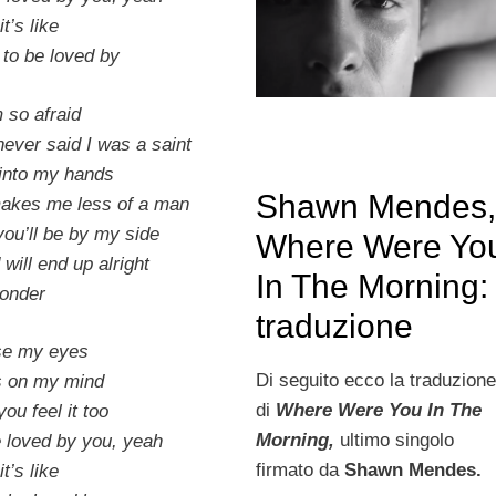
t’s like
e to be loved by
 so afraid
ever said I was a saint
 into my hands
Shawn Mendes
t makes me less of a man
ou’ll be by my side
Where Were Yo
 will end up alright
In The Morning:
wonder
traduzione
ose my eyes
Di seguito ecco la traduzion
’s on my mind
di
Where Were You In The
ou feel it too
Morning,
ultimo singolo
be loved by you, yeah
firmato da
Shawn Mendes.
t’s like