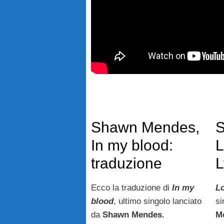
Shawn Mendes,
S
In my blood:
L
traduzione
L
Ecco la traduzione di
In my
Lo
blood
, ultimo singolo lanciato
si
da
Shawn Mendes.
M