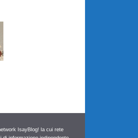
network IsayBlog! la cui rete
ci di informazione indipendente