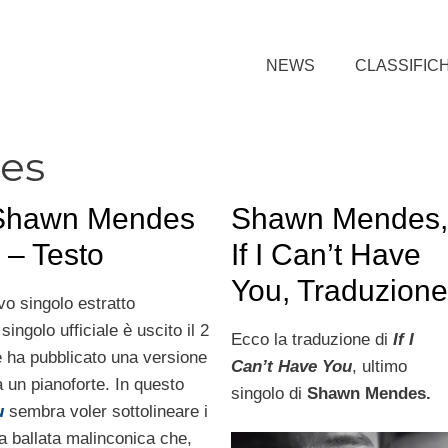
NEWS
CLASSIFIC
es
 Shawn Mendes
Shawn Mendes
 – Testo
If I Can’t Have
You, Traduzion
vo singolo estratto
singolo ufficiale è uscito il 2
Ecco la traduzione di
If I
ne ha pubblicato una versione
Can’t Have You
, ultimo
 un pianoforte. In questo
singolo di
Shawn Mendes.
u
sembra voler sottolineare i
na ballata malinconica che,