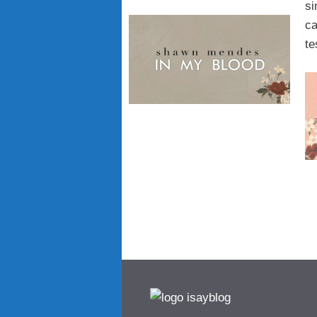
si
ca
te