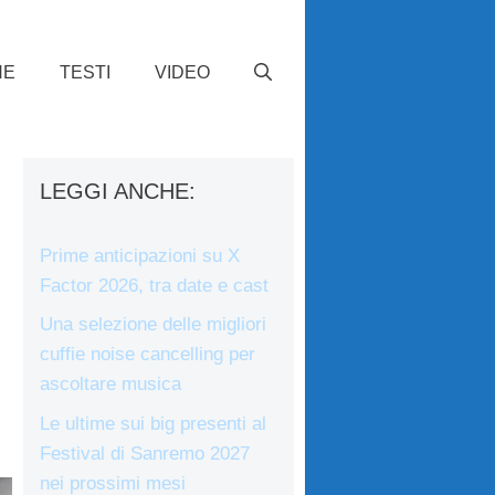
HE
TESTI
VIDEO
LEGGI ANCHE:
,
Prime anticipazioni su X
Factor 2026, tra date e cast
e
Una selezione delle migliori
cuffie noise cancelling per
ascoltare musica
Le ultime sui big presenti al
Festival di Sanremo 2027
nei prossimi mesi