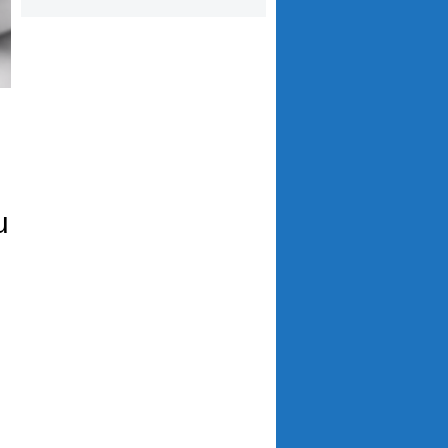
,
u
e