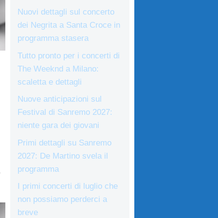
Nuovi dettagli sul concerto
dei Negrita a Santa Croce in
programma stasera
Tutto pronto per i concerti di
The Weeknd a Milano:
scaletta e dettagli
,
Nuove anticipazioni sul
Festival di Sanremo 2027:
niente gara dei giovani
Primi dettagli su Sanremo
2027: De Martino svela il
programma
a
I primi concerti di luglio che
non possiamo perderci a
breve