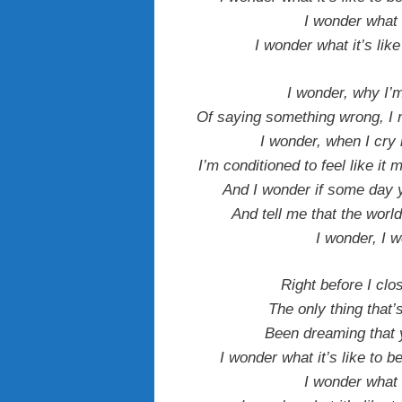
I wonder what i
I wonder what it’s lik
I wonder, why I’m
Of saying something wrong, I n
I wonder, when I cry
I’m conditioned to feel like i
And I wonder if some day y
And tell me that the world
I wonder, I 
Right before I cl
The only thing that
Been dreaming that y
I wonder what it’s like to 
I wonder what i