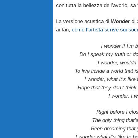
con tutta la bellezza dell’avorio, sa 
La versione acustica di
Wonder
di 
ai fan,
come l’artista scrive sui soci
I wonder if I’m 
Do I speak my truth or do 
I wonder, wouldn’t
To live inside a world that 
I wonder, what it’s like
Hope that they don’t think
I wonder, I 
Right before I cl
The only thing that
Been dreaming that y
I wonder what it’s like to 