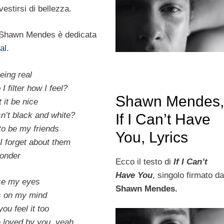
vestirsi di bellezza.
Shawn Mendes è dedicata
al
.
being real
I filter how I feel?
Shawn Mendes
 it be nice
isn’t black and white?
If I Can’t Have
 to be my friends
You, Lyrics
 I forget about them
wonder
Ecco il testo di
If I Can’t
Have You
, singolo firmato d
ose my eyes
Shawn Mendes.
’s on my mind
ou feel it too
be loved by you, yeah