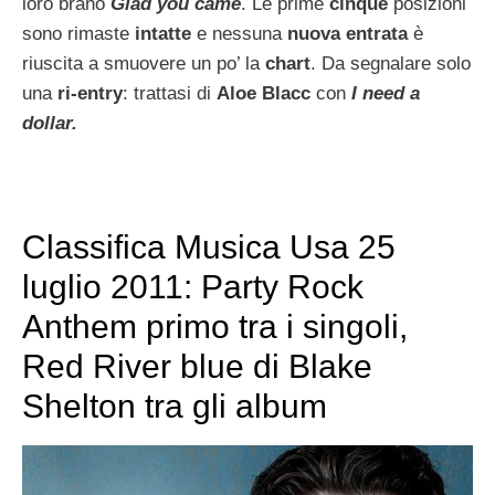
loro brano
Glad you came
. Le prime
cinque
posizioni
sono rimaste
intatte
e nessuna
nuova entrata
è
riuscita a smuovere un po’ la
chart
. Da segnalare solo
una
ri-entry
: trattasi di
Aloe Blacc
con
I need a
dollar.
Classifica Musica Usa 25
luglio 2011: Party Rock
Anthem primo tra i singoli,
Red River blue di Blake
Shelton tra gli album