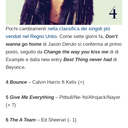
Pochi cambiamenti
nella classifica dei singoli più
venduti nel Regno Unito
. Come sette giorni fa,
Don’t
wanna go home
di Jason Derulo si conferma al primo
posto, seguito da
Change the way you kiss me
di di
Example e dalla new entry
Best Thing never had
di
Beyonce.
4
Bounce
– Calvin Harris ft Kelis (=)
5
Give Me Everything
– Pitbull/Ne-Yo/Afrojack/Nayer
(+ 7)
6
The A Team
– Ed Sheeran (- 1)