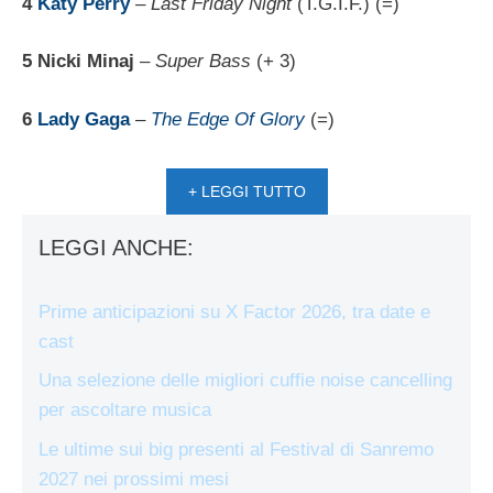
4
Katy Perry
–
Last Friday Night
(T.G.I.F.) (=)
5 Nicki Minaj
–
Super Bass
(+ 3)
6
Lady Gaga
–
The Edge Of Glory
(=)
+ LEGGI TUTTO
LEGGI ANCHE:
Prime anticipazioni su X Factor 2026, tra date e
cast
Una selezione delle migliori cuffie noise cancelling
per ascoltare musica
Le ultime sui big presenti al Festival di Sanremo
2027 nei prossimi mesi