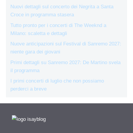
Nuovi dettagli sul concerto dei Negrita a Santa
Croce in programma stasera
Tutto pronto per i concerti di The Weeknd a
Milano: scaletta e dettagli
Nuove anticipazioni sul Festival di Sanremo 2027:
niente gara dei giovani
Primi dettagli su Sanremo 2027: De Martino svela
il programma
I primi concerti di luglio che non possiamo
perderci a breve