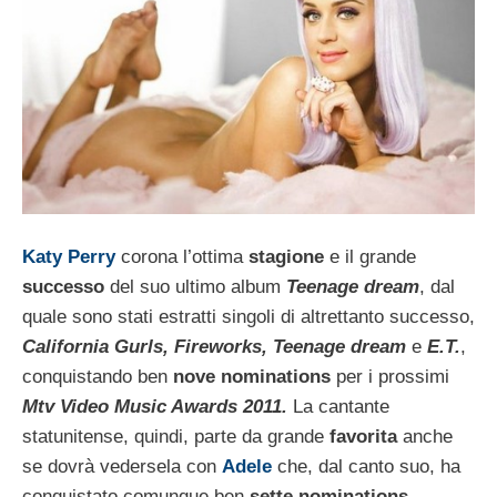
Katy Perry
corona l’ottima
stagione
e il grande
successo
del suo ultimo album
Teenage dream
, dal
quale sono stati estratti singoli di altrettanto successo,
California Gurls, Fireworks, Teenage dream
e
E.T.
,
conquistando ben
nove nominations
per i prossimi
Mtv Video Music Awards 2011.
La cantante
statunitense, quindi, parte da grande
favorita
anche
se dovrà vedersela con
Adele
che, dal canto suo, ha
conquistato comunque ben
sette nominations.