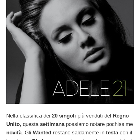
Nella classifica dei
20 singoli
più venduti del
Regno
Unito
, questa
settimana
possiamo notare pochissime
novità
. Gli
Wanted
restano saldamente in
testa
con il