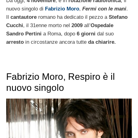
Da oggi,
4 novembre
, è in
rotazione radiofonica
, il
nuovo singolo di
Fabrizio Moro
,
Fermi con le mani
.
Il
cantautore
romano ha dedicato il pezzo a
Stefano
Cucchi
, il 31enne morto nel
2009
all’
Ospedale
Sandro Pertini
a Roma, dopo
6 giorni
dal suo
arresto
in circostanze ancora tutte
da chiarire.
Fabrizio Moro, Respiro è il
nuovo singolo