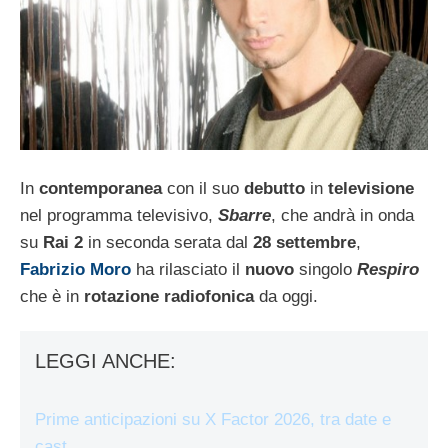
In
contemporanea
con il suo
debutto
in
televisione
nel programma televisivo,
Sbarre
, che andrà in onda
su
Rai 2
in seconda serata dal
28 settembre
,
Fabrizio Moro
ha rilasciato il
nuovo
singolo
Respiro
che è in
rotazione radiofonica
da oggi.
LEGGI ANCHE:
Prime anticipazioni su X Factor 2026, tra date e
cast