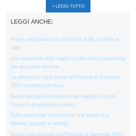
+ LEGGI TUTTO
LEGGI ANCHE:
Prime anticipazioni su X Factor 2026, tra date e
cast
Una selezione delle migliori cuffie noise cancelling
per ascoltare musica
Le ultime sui big presenti al Festival di Sanremo
2027 nei prossimi mesi
Nuovi dettagli sul concerto dei Negrita a Santa
Croce in programma stasera
Tutto pronto per i concerti di The Weeknd a
Milano: scaletta e dettagli
Nuove anticipazioni sul Festival di Sanremo 2027: