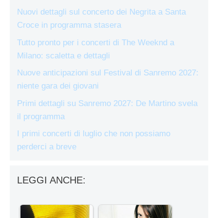
Nuovi dettagli sul concerto dei Negrita a Santa
Croce in programma stasera
Tutto pronto per i concerti di The Weeknd a
Milano: scaletta e dettagli
Nuove anticipazioni sul Festival di Sanremo 2027:
niente gara dei giovani
Primi dettagli su Sanremo 2027: De Martino svela
il programma
I primi concerti di luglio che non possiamo
perderci a breve
LEGGI ANCHE: