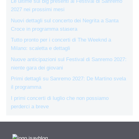
Le ultime sui big presenti al Festival di Sanremo
2027 nei prossimi mesi
Nuovi dettagli sul concerto dei Negrita a Santa
Croce in programma stasera
Tutto pronto per i concerti di The Weeknd a
Milano: scaletta e dettagli
Nuove anticipazioni sul Festival di Sanremo 2027:
niente gara dei giovani
Primi dettagli su Sanremo 2027: De Martino svela
il programma
I primi concerti di luglio che non possiamo
perderci a breve