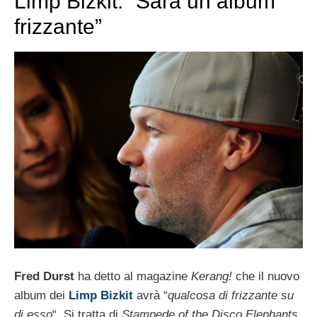
Limp Bizkit: “Sarà un album
frizzante”
Fred Durst
ha detto al magazine
Kerang!
che il nuovo
album dei
Limp Bizkit
avrà “
qualcosa di frizzante su
di esso
“. Si tratta di
Stampede of the Disco Elephants
,