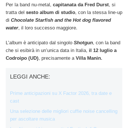
Per la band nu-metal,
capitanata da Fred Durst
, si
tratta del
sesto album di studio
, con la stessa line-up
di
Chocolate Starfish and the Hot dog flavored
water
, il loro successo maggiore.
L’album è anticipato dal singolo
Shotgun
, con la band
che si esibirà in un’unica data in Italia,
il 12 luglio a
Codroipo (UD)
, precisamente a
Villa Manin.
LEGGI ANCHE:
Prime anticipazioni su X Factor 2026, tra date e
cast
Una selezione delle migliori cuffie noise cancelling
per ascoltare musica