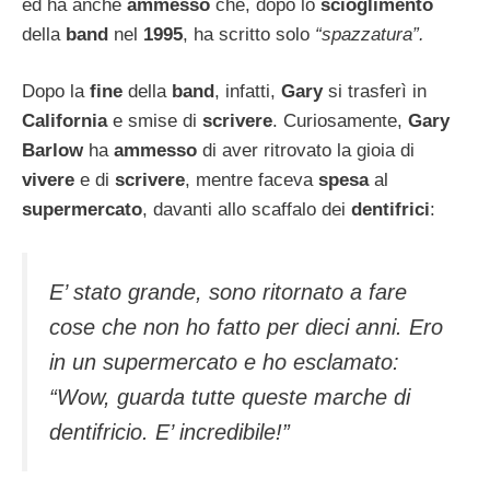
ed ha anche
ammesso
che, dopo lo
scioglimento
della
band
nel
1995
, ha scritto solo
“spazzatura”.
Dopo la
fine
della
band
, infatti,
Gary
si trasferì in
California
e smise di
scrivere
. Curiosamente,
Gary
Barlow
ha
ammesso
di aver ritrovato la gioia di
vivere
e di
scrivere
, mentre faceva
spesa
al
supermercato
, davanti allo scaffalo dei
dentifrici
:
E’ stato grande, sono ritornato a fare
cose che non ho fatto per dieci anni. Ero
in un supermercato e ho esclamato:
“Wow, guarda tutte queste marche di
dentifricio. E’ incredibile!”