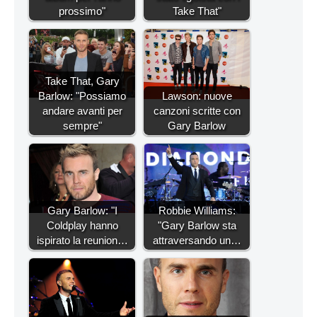
prossimo"
Take That"
Take That, Gary
Barlow: "Possiamo
Lawson: nuove
andare avanti per
canzoni scritte con
sempre"
Gary Barlow
Gary Barlow: "I
Robbie Williams:
Coldplay hanno
"Gary Barlow sta
ispirato la reunion…
attraversando un…