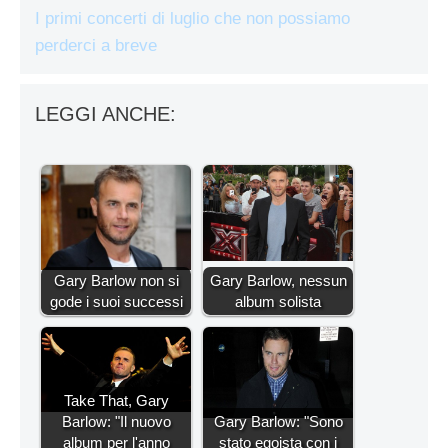
I primi concerti di luglio che non possiamo
perderci a breve
LEGGI ANCHE:
Gary Barlow non si
Gary Barlow, nessun
gode i suoi successi
album solista
Take That, Gary
Barlow: "Il nuovo
Gary Barlow: "Sono
album per l'anno
stato egoista con i