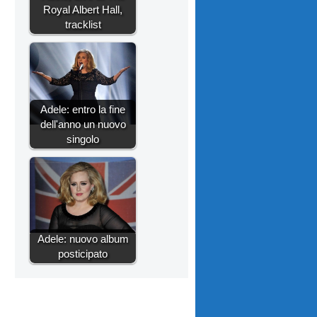
Royal Albert Hall,
tracklist
Adele: entro la fine
dell'anno un nuovo
singolo
Adele: nuovo album
posticipato