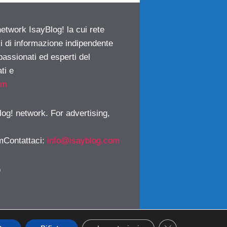
network IsayBlog! la cui rete
ci di informazione indipendente
passionati ed esperti del
ti e
om
log! network. For advertising,
mContattaci
:
info@isayblog.com
)
CLOSE GDPR CO