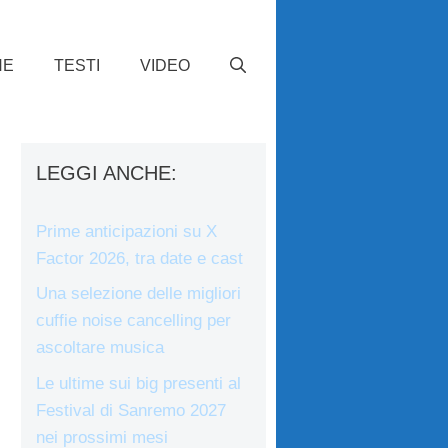
HE
TESTI
VIDEO
LEGGI ANCHE:
Prime anticipazioni su X
Factor 2026, tra date e cast
Una selezione delle migliori
cuffie noise cancelling per
ascoltare musica
Le ultime sui big presenti al
Festival di Sanremo 2027
nei prossimi mesi