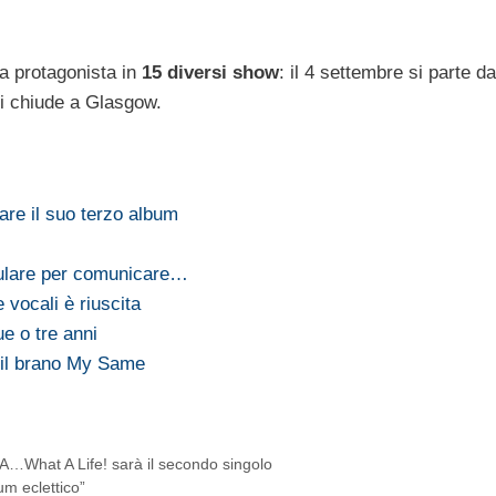
ta protagonista in
15 diversi show
: il 4 settembre si parte da
si chiude a Glasgow.
zare il suo terzo album
llulare per comunicare…
 vocali è riuscita
e o tre anni
r il brano My Same
KA…What A Life! sarà il secondo singolo
m eclettico”