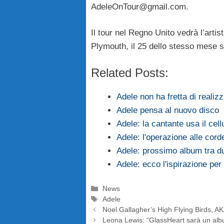
AdeleOnTour@gmail.com
.
Il tour nel Regno Unito vedrà l’artis
Plymouth, il 25 dello stesso mese 
Related Posts:
Adele non ha fretta di realiz
Adele pensa al nuovo disco
Adele: la cantante usa il ce
Adele: l'operazione alle corde
Adele: prossimo album tra du
Adele: ecco l'ispirazione pe
Categorie
News
Tag
Adele
Noel Gallagher’s High Flying Birds, A
Leona Lewis: “GlassHeart sarà un albu