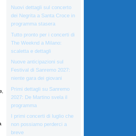
Nuovi dettagli sul concerto
dei Negrita a Santa Croce in
programma stasera
Tutto pronto per i concerti di
The Weeknd a Milano:
scaletta e dettagli
Nuove anticipazioni sul
Festival di Sanremo 2027:
niente gara dei giovani
Primi dettagli su Sanremo
e
,
2027: De Martino svela il
programma
I primi concerti di luglio che
a
non possiamo perderci a
breve