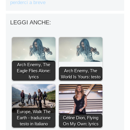
perderci a breve
LEGGI ANCHE:
Arch Enemy, The
Eagle Flies Alone:
Arch Enemy, The
lyrics
World Is Yours: testo
Europe, Walk The
Earth - traduzione
Céline Dion, Flying
testo in Italiano
On My Own: lyrics