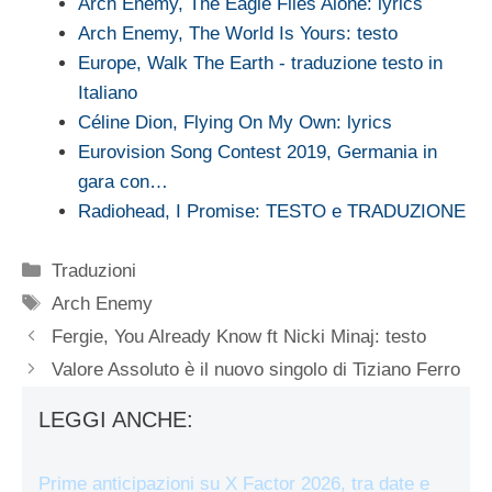
Arch Enemy, The Eagle Flies Alone: lyrics
Arch Enemy, The World Is Yours: testo
Europe, Walk The Earth - traduzione testo in
Italiano
Céline Dion, Flying On My Own: lyrics
Eurovision Song Contest 2019, Germania in
gara con…
Radiohead, I Promise: TESTO e TRADUZIONE
Categorie
Traduzioni
Tag
Arch Enemy
Fergie, You Already Know ft Nicki Minaj: testo
Valore Assoluto è il nuovo singolo di Tiziano Ferro
LEGGI ANCHE:
Prime anticipazioni su X Factor 2026, tra date e