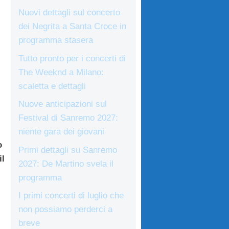
Nuovi dettagli sul concerto
dei Negrita a Santa Croce in
programma stasera
Tutto pronto per i concerti di
The Weeknd a Milano:
scaletta e dettagli
Nuove anticipazioni sul
Festival di Sanremo 2027:
niente gara dei giovani
o
Primi dettagli su Sanremo
il
2027: De Martino svela il
programma
I primi concerti di luglio che
non possiamo perderci a
breve