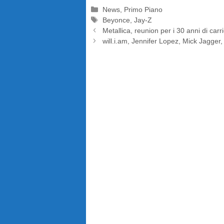
Categorie
News
,
Primo Piano
Tag
Beyonce
,
Jay-Z
Metallica, reunion per i 30 anni di carr
will.i.am, Jennifer Lopez, Mick Jagger