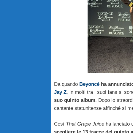
Da quando
Beyoncé
ha annunciato 
Jay Z
, in molti tra i suoi fans si so
suo quinto album
. Dopo lo straor
cantante statunitense affinché si m
Così
That Grape Juice
ha lanciato u
scegliere le 13 tracce del quinto