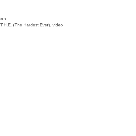
iera
, T.H.E. (The Hardest Ever), video