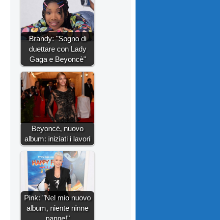
Brandy: "Sogno di
duettare con Lady
Gaga e Beyoncè"
Beyoncé, nuovo
album: iniziati i lavori
Pink: "Nel mio nuovo
album, niente ninne
nanne!"