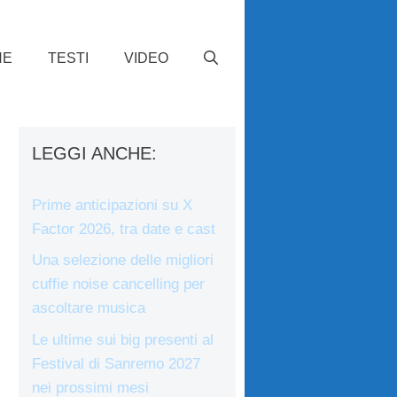
HE
TESTI
VIDEO
LEGGI ANCHE:
Prime anticipazioni su X
Factor 2026, tra date e cast
Una selezione delle migliori
cuffie noise cancelling per
ascoltare musica
Le ultime sui big presenti al
Festival di Sanremo 2027
nei prossimi mesi