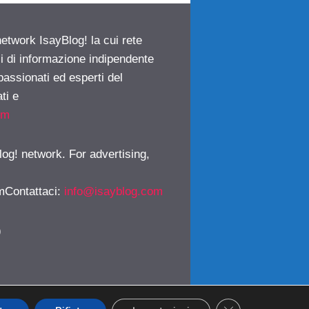
network IsayBlog! la cui rete
ci di informazione indipendente
passionati ed esperti del
ti e
om
log! network. For advertising,
mContattaci
:
info@isayblog.com
)
CLOSE GDPR CO