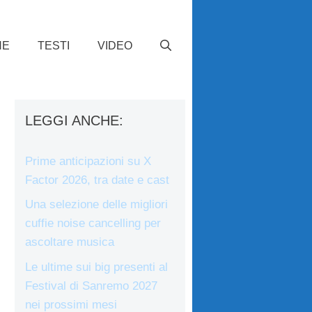
HE
TESTI
VIDEO
LEGGI ANCHE:
Prime anticipazioni su X
Factor 2026, tra date e cast
Una selezione delle migliori
cuffie noise cancelling per
ascoltare musica
Le ultime sui big presenti al
Festival di Sanremo 2027
nei prossimi mesi