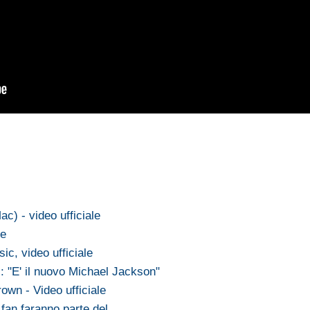
c) - video ufficiale
ne
ic, video ufficiale
 "E' il nuovo Michael Jackson"
wn - Video ufficiale
 fan faranno parte del…