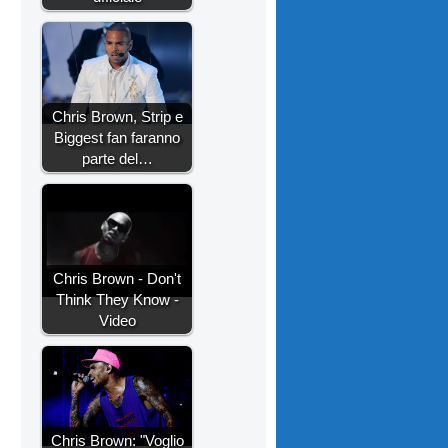
Chris Brown, Strip e
Biggest fan faranno
parte del…
Chris Brown - Don't
Think They Know -
Video
Chris Brown: "Voglio