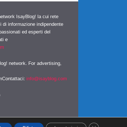
network IsayBlog! la cui rete
ci di informazione indipendente
passionati ed esperti del
ti e
om
log! network. For advertising,
mContattaci
:
info@isayblog.com
)
CLOSE GDPR CO