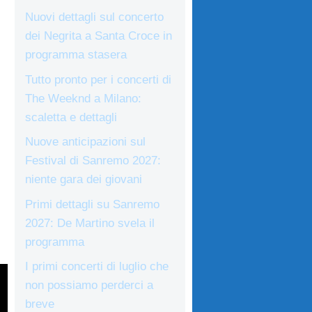
Nuovi dettagli sul concerto
dei Negrita a Santa Croce in
programma stasera
Tutto pronto per i concerti di
The Weeknd a Milano:
scaletta e dettagli
Nuove anticipazioni sul
Festival di Sanremo 2027:
niente gara dei giovani
Primi dettagli su Sanremo
2027: De Martino svela il
programma
I primi concerti di luglio che
non possiamo perderci a
breve