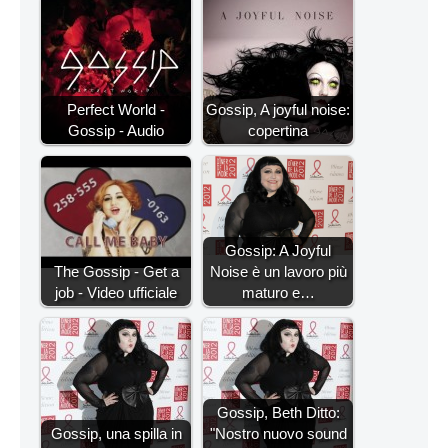
Perfect World -
Gossip, A joyful noise:
Gossip - Audio
copertina
Gossip: A Joyful
The Gossip - Get a
Noise è un lavoro più
job - Video ufficiale
maturo e…
Gossip, Beth Ditto:
Gossip, una spilla in
"Nostro nuovo sound