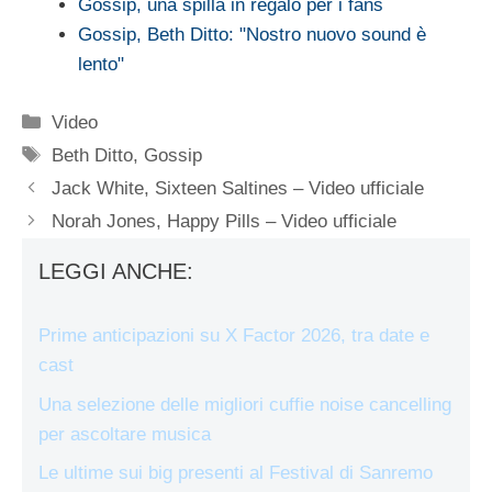
Gossip, una spilla in regalo per i fans
Gossip, Beth Ditto: "Nostro nuovo sound è
lento"
Categorie
Video
Tag
Beth Ditto
,
Gossip
Jack White, Sixteen Saltines – Video ufficiale
Norah Jones, Happy Pills – Video ufficiale
LEGGI ANCHE:
Prime anticipazioni su X Factor 2026, tra date e
cast
Una selezione delle migliori cuffie noise cancelling
per ascoltare musica
Le ultime sui big presenti al Festival di Sanremo