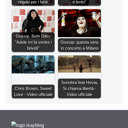
regalo per i fans
è lento"
Gossip, Beth Ditto:
"Adele mi fa venire i
Gossip: questa sera
brividi"
in concerto a Milano
Sonohra feat Hevia,
Chris Brown, Sweet
Si chiama libertà -
Love - Video ufficiale
Video ufficiale